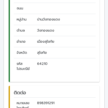
ถนน
หมู่บ้าน
บ้านวังทองแดง
ตำบล
วังทองแดง
อำเภอ
เมืองสุโขทัย
จังหวัด
สุโขทัย
รหัส
64210
ไปรษณีย์
ติดต่อ
หมายเลข
898391291