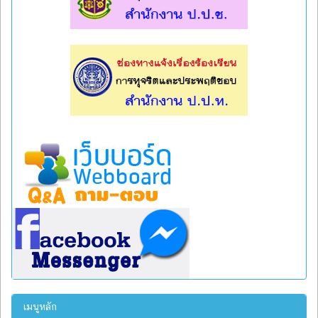
l
l
เมนูหลัก