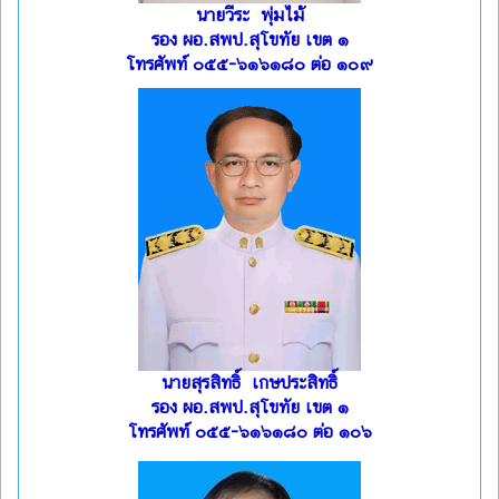
นายวีระ พุ่มไม้
รอง ผอ.สพป.สุโขทัย เขต ๑
โทรศัพท์ ๐๕๕-๖๑๖๑๘๐ ต่อ ๑๐๙
นายสุรสิทธิ์ เกษประสิทธิ์
รอง ผอ.สพป.สุโขทัย เขต ๑
โทรศัพท์ ๐๕๕-๖๑๖๑๘๐ ต่อ ๑๐๖