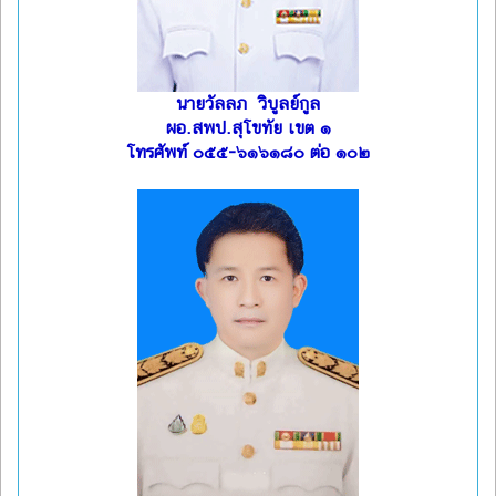
นายวัลลภ วิบูลย์กูล
ผอ.สพป.สุโขทัย เขต ๑
โทรศัพท์ ๐๕๕-๖๑๖๑๘๐ ต่อ ๑๐๒