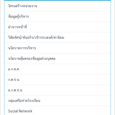
โครงสร้างหน่วยงาน
ข้อมูลผู้บริหาร
อำนาจหน้าที่
วิสัยทัศน์/พันธกิจ/เป้าประสงค์/ค่านิยม
นโยบายการบริหาร
นโยบายคุ้มครองข้อมูลส่วนบุคคล
อ.ก.ค.ศ.
ก.ต.ป.น.
อ.ก.ต.ป.น.
กลุ่มเครือข่ายโรงเรียน
Social Network