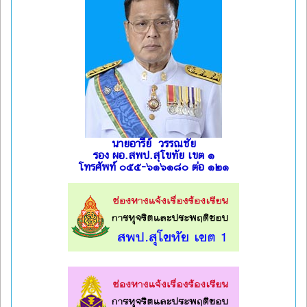
นายอารีย์ วรรณชัย
รอง ผอ.สพป.สุโขทัย เขต ๑
โทรศัพท์ ๐๕๕-๖๑๖๑๘๐ ต่อ ๑๒๑
l
l
l
l