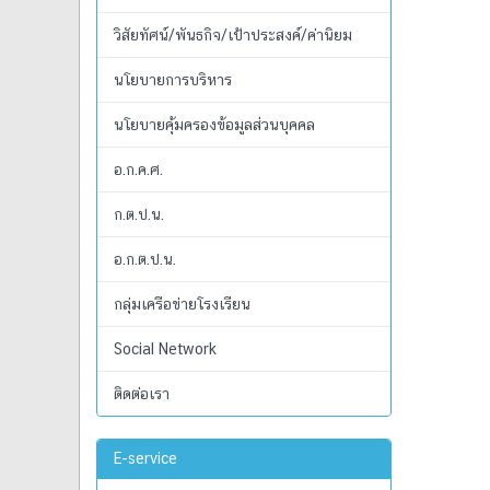
วิสัยทัศน์/พันธกิจ/เป้าประสงค์/ค่านิยม
นโยบายการบริหาร
นโยบายคุ้มครองข้อมูลส่วนบุคคล
อ.ก.ค.ศ.
ก.ต.ป.น.
อ.ก.ต.ป.น.
กลุ่มเครือข่ายโรงเรียน
Social Network
ติดต่อเรา
E-service