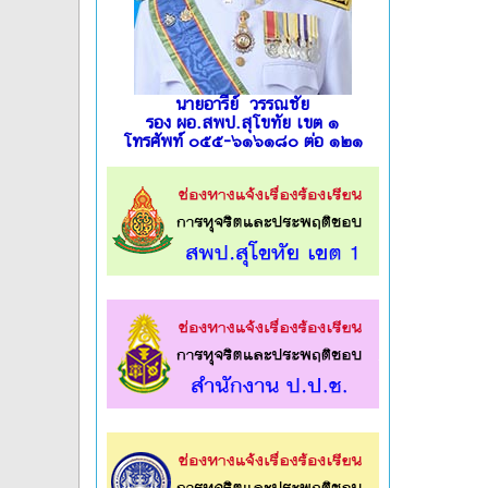
นายอารีย์ วรรณชัย
รอง ผอ.สพป.สุโขทัย เขต ๑
โทรศัพท์ ๐๕๕-๖๑๖๑๘๐ ต่อ ๑๒๑
l
l
l
l
l
l