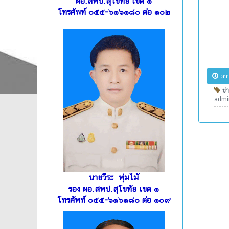
ผอ.สพป.สุโขทัย เขต ๑
โทรศัพท์ ๐๕๕-๖๑๖๑๘๐ ต่อ ๑๐๒
ดาว
ข่า
admin
นายวีระ พุ่มไม้
รอง ผอ.สพป.สุโขทัย เขต ๑
โทรศัพท์ ๐๕๕-๖๑๖๑๘๐ ต่อ ๑๐๙