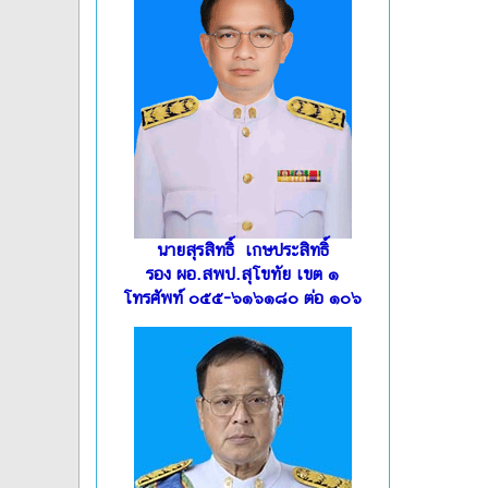
นายสุรสิทธิ์ เกษประสิทธิ์
รอง ผอ.สพป.สุโขทัย เขต ๑
โทรศัพท์ ๐๕๕-๖๑๖๑๘๐ ต่อ ๑๐๖