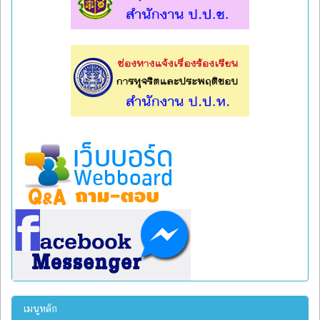
l
l
เมนูหลัก