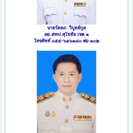
นายวัลลภ วิบูลย์กูล
ผอ.สพป.สุโขทัย เขต ๑
โทรศัพท์ ๐๕๕-๖๑๖๑๘๐ ต่อ ๑๐๒