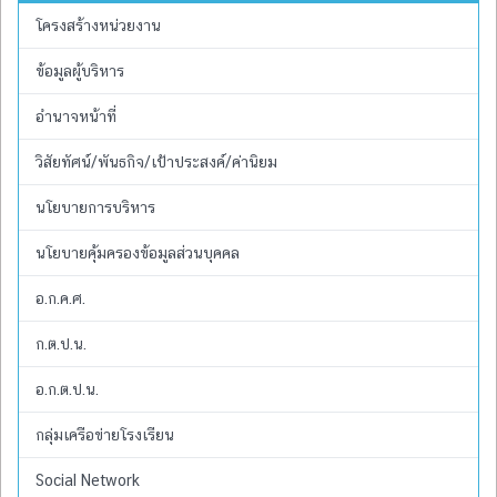
โครงสร้างหน่วยงาน
ข้อมูลผู้บริหาร
อำนาจหน้าที่
วิสัยทัศน์/พันธกิจ/เป้าประสงค์/ค่านิยม
นโยบายการบริหาร
นโยบายคุ้มครองข้อมูลส่วนบุคคล
อ.ก.ค.ศ.
ก.ต.ป.น.
อ.ก.ต.ป.น.
กลุ่มเครือข่ายโรงเรียน
Social Network