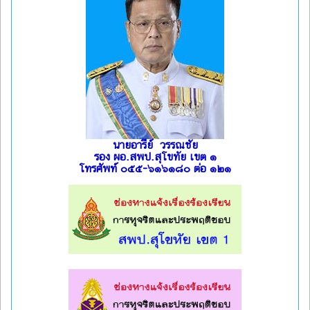
นายอารีย์ วรรณชัย
รอง ผอ.สพป.สุโขทัย เขต ๑
โทรศัพท์ ๐๕๕-๖๑๖๑๘๐ ต่อ ๑๒๑
l
l
l
l