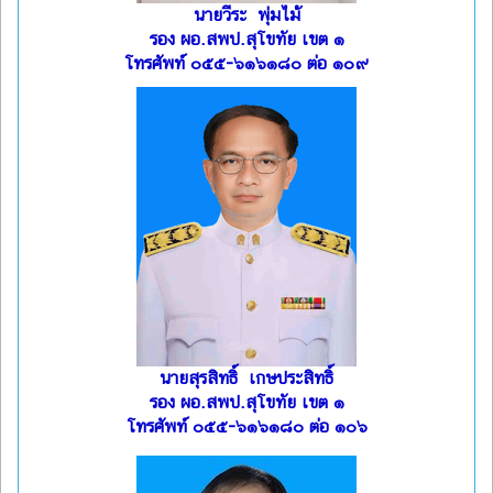
นายวีระ พุ่มไม้
รอง ผอ.สพป.สุโขทัย เขต ๑
โทรศัพท์ ๐๕๕-๖๑๖๑๘๐ ต่อ ๑๐๙
นายสุรสิทธิ์ เกษประสิทธิ์
รอง ผอ.สพป.สุโขทัย เขต ๑
โทรศัพท์ ๐๕๕-๖๑๖๑๘๐ ต่อ ๑๐๖