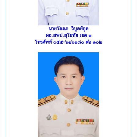
นายวัลลภ วิบูลย์กูล
ผอ.สพป.สุโขทัย เขต ๑
โทรศัพท์ ๐๕๕-๖๑๖๑๘๐ ต่อ ๑๐๒