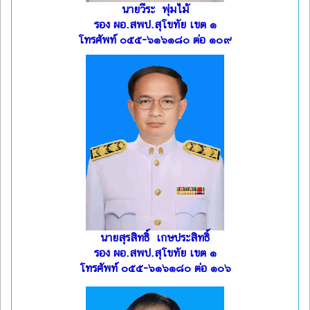
นายวีระ พุ่มไม้
รอง ผอ.สพป.สุโขทัย เขต ๑
โทรศัพท์ ๐๕๕-๖๑๖๑๘๐ ต่อ ๑๐๙
นายสุรสิทธิ์ เกษประสิทธิ์
รอง ผอ.สพป.สุโขทัย เขต ๑
โทรศัพท์ ๐๕๕-๖๑๖๑๘๐ ต่อ ๑๐๖