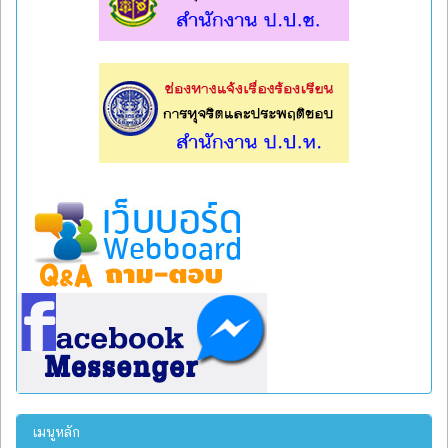
l
l
เมนูหลัก