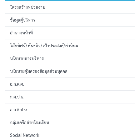
โครงสร้างหน่วยงาน
ข้อมูลผู้บริหาร
อำนาจหน้าที่
วิสัยทัศน์/พันธกิจ/เป้าประสงค์/ค่านิยม
นโยบายการบริหาร
นโยบายคุ้มครองข้อมูลส่วนบุคคล
อ.ก.ค.ศ.
ก.ต.ป.น.
อ.ก.ต.ป.น.
กลุ่มเครือข่ายโรงเรียน
Social Network