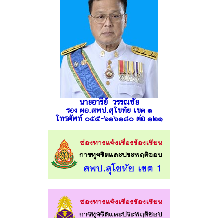
นายอารีย์ วรรณชัย
รอง ผอ.สพป.สุโขทัย เขต ๑
โทรศัพท์ ๐๕๕-๖๑๖๑๘๐ ต่อ ๑๒๑
l
l
l
l