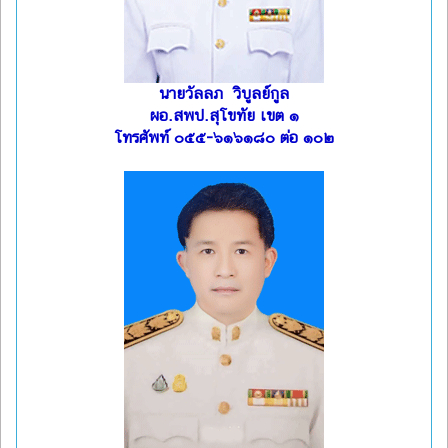
นายวัลลภ วิบูลย์กูล
ผอ.สพป.สุโขทัย เขต ๑
โทรศัพท์ ๐๕๕-๖๑๖๑๘๐ ต่อ ๑๐๒