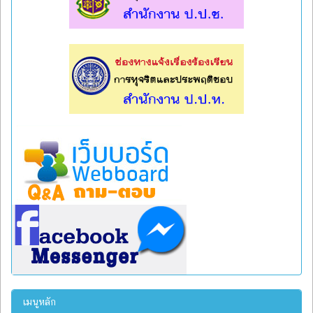
l
l
เมนูหลัก