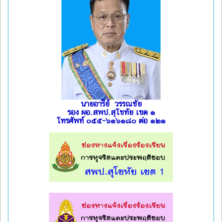
นายอารีย์ วรรณชัย
รอง ผอ.สพป.สุโขทัย เขต ๑
โทรศัพท์ ๐๕๕-๖๑๖๑๘๐ ต่อ ๑๒๑
l
l
l
l