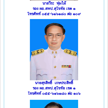
นายวีระ พุ่มไม้
รอง ผอ.สพป.สุโขทัย เขต ๑
โทรศัพท์ ๐๕๕-๖๑๖๑๘๐ ต่อ ๑๐๙
นายสุรสิทธิ์ เกษประสิทธิ์
รอง ผอ.สพป.สุโขทัย เขต ๑
โทรศัพท์ ๐๕๕-๖๑๖๑๘๐ ต่อ ๑๐๖