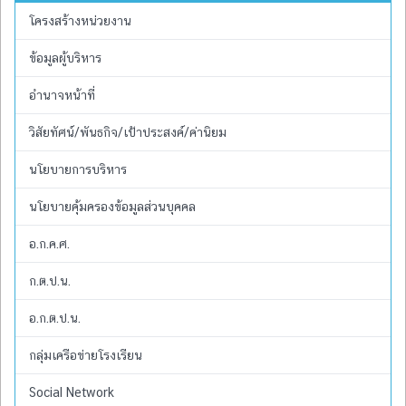
โครงสร้างหน่วยงาน
ข้อมูลผู้บริหาร
อำนาจหน้าที่
วิสัยทัศน์/พันธกิจ/เป้าประสงค์/ค่านิยม
นโยบายการบริหาร
นโยบายคุ้มครองข้อมูลส่วนบุคคล
อ.ก.ค.ศ.
ก.ต.ป.น.
อ.ก.ต.ป.น.
กลุ่มเครือข่ายโรงเรียน
Social Network