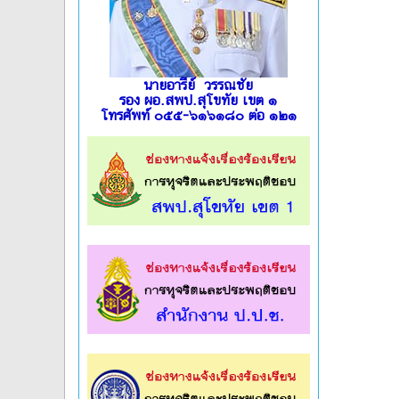
นายอารีย์ วรรณชัย
รอง ผอ.สพป.สุโขทัย เขต ๑
โทรศัพท์ ๐๕๕-๖๑๖๑๘๐ ต่อ ๑๒๑
l
l
l
l
l
l