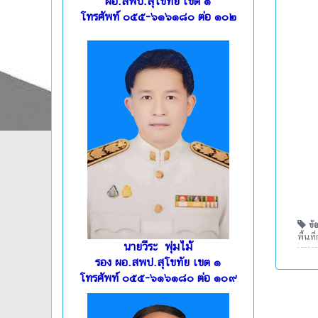
ผอ.สพป.สุโขทัย เขต ๑
โทรศัพท์ ๐๕๕-๖๑๖๑๘๐ ต่อ ๑๐๒
ข้อ
พื้นท
นายวีระ พุ่มไม้
รอง ผอ.สพป.สุโขทัย เขต ๑
โทรศัพท์ ๐๕๕-๖๑๖๑๘๐ ต่อ ๑๐๙