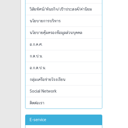
วิสัยทัศน์/พันธกิจ/เป้าประสงค์/ค่านิยม
นโยบายการบริหาร
นโยบายคุ้มครองข้อมูลส่วนบุคคล
อ.ก.ค.ศ.
ก.ต.ป.น.
อ.ก.ต.ป.น.
กลุ่มเครือข่ายโรงเรียน
Social Network
ติดต่อเรา
E-service