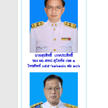
นายสุรสิทธิ์ เกษประสิทธิ์
รอง ผอ.สพป.สุโขทัย เขต ๑
โทรศัพท์ ๐๕๕-๖๑๖๑๘๐ ต่อ ๑๐๖