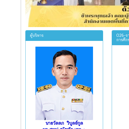
ผู้บริหาร
O26-รา
การศึก
นายวัลลภ วิบูลย์กูล