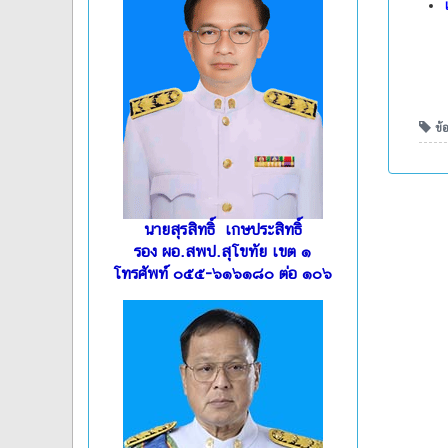
ข้อ
นายสุรสิทธิ์ เกษประสิทธิ์
รอง ผอ.สพป.สุโขทัย เขต ๑
โทรศัพท์ ๐๕๕-๖๑๖๑๘๐ ต่อ ๑๐๖