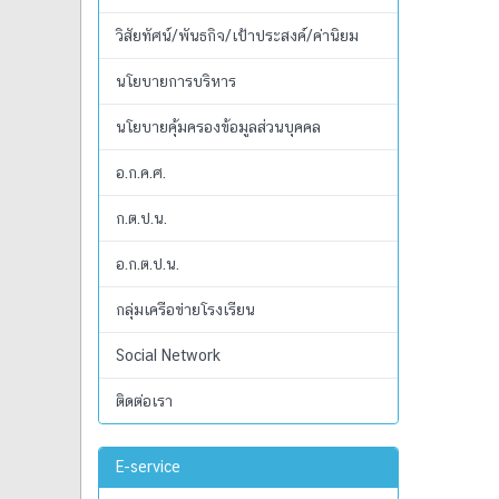
วิสัยทัศน์/พันธกิจ/เป้าประสงค์/ค่านิยม
นโยบายการบริหาร
นโยบายคุ้มครองข้อมูลส่วนบุคคล
อ.ก.ค.ศ.
ก.ต.ป.น.
อ.ก.ต.ป.น.
กลุ่มเครือข่ายโรงเรียน
Social Network
ติดต่อเรา
E-service