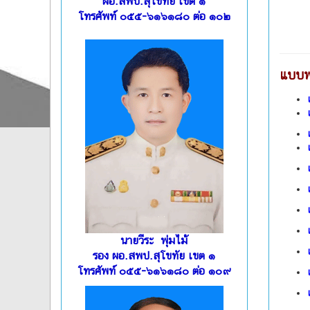
ผอ.สพป.สุโขทัย เขต ๑
โทรศัพท์ ๐๕๕-๖๑๖๑๘๐ ต่อ ๑๐๒
แบบฟ
นายวีระ พุ่มไม้
รอง ผอ.สพป.สุโขทัย เขต ๑
โทรศัพท์ ๐๕๕-๖๑๖๑๘๐ ต่อ ๑๐๙