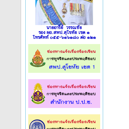
นายอารีย์ วรรณชัย
รอง ผอ.สพป.สุโขทัย เขต ๑
โทรศัพท์ ๐๕๕-๖๑๖๑๘๐ ต่อ ๑๒๑
l
l
l
l
l
l