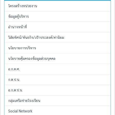
โครงสร้างหน่วยงาน
ข้อมูลผู้บริหาร
อำนาจหน้าที่
วิสัยทัศน์/พันธกิจ/เป้าประสงค์/ค่านิยม
นโยบายการบริหาร
นโยบายคุ้มครองข้อมูลส่วนบุคคล
อ.ก.ค.ศ.
ก.ต.ป.น.
อ.ก.ต.ป.น.
กลุ่มเครือข่ายโรงเรียน
Social Network