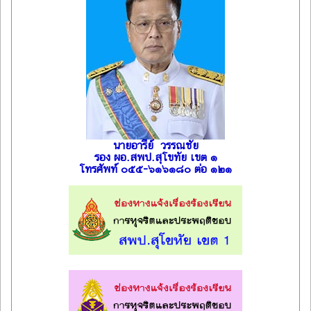
นายอารีย์ วรรณชัย
รอง ผอ.สพป.สุโขทัย เขต ๑
โทรศัพท์ ๐๕๕-๖๑๖๑๘๐ ต่อ ๑๒๑
l
l
l
l