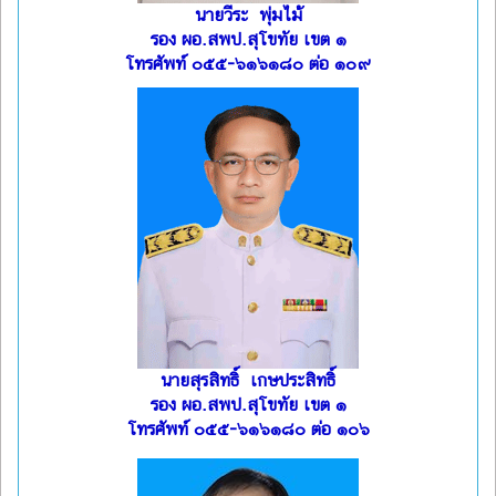
นายวีระ พุ่มไม้
รอง ผอ.สพป.สุโขทัย เขต ๑
โทรศัพท์ ๐๕๕-๖๑๖๑๘๐ ต่อ ๑๐๙
นายสุรสิทธิ์ เกษประสิทธิ์
รอง ผอ.สพป.สุโขทัย เขต ๑
โทรศัพท์ ๐๕๕-๖๑๖๑๘๐ ต่อ ๑๐๖