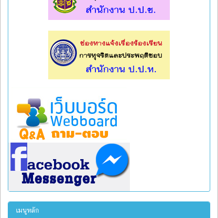
l
l
เมนูหลัก