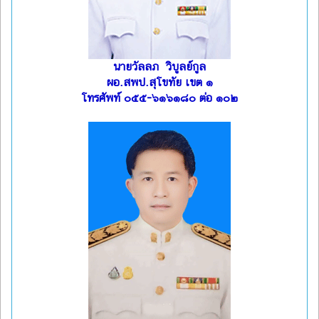
นายวัลลภ วิบูลย์กูล
ผอ.สพป.สุโขทัย เขต ๑
โทรศัพท์ ๐๕๕-๖๑๖๑๘๐ ต่อ ๑๐๒