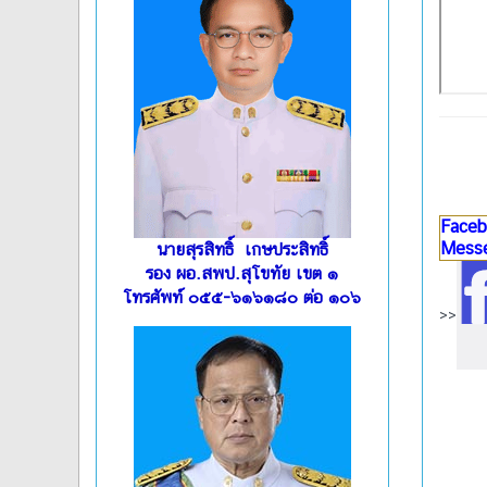
Faceb
Mess
นายสุรสิทธิ์ เกษประสิทธิ์
รอง ผอ.สพป.สุโขทัย เขต ๑
โทรศัพท์ ๐๕๕-๖๑๖๑๘๐ ต่อ ๑๐๖
>>