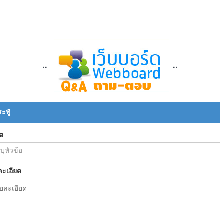
..
..