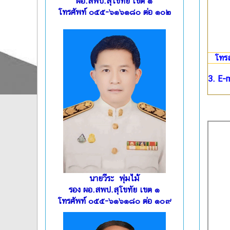
ผอ.สพป.สุโขทัย เขต ๑
โทรศัพท์ ๐๕๕-๖๑๖๑๘๐ ต่อ ๑๐๒
โทร
3. E-m
นายวีระ พุ่มไม้
รอง ผอ.สพป.สุโขทัย เขต ๑
โทรศัพท์ ๐๕๕-๖๑๖๑๘๐ ต่อ ๑๐๙