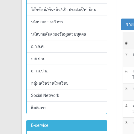
วิสัยทัศน์/พันธกิจ/เป้าประสงค์/ค่านิยม
นโยบายการบริหาร
นโยบายคุ้มครองข้อมูลส่วนบุคคล
อ.ก.ค.ศ.
ก.ต.ป.น.
อ.ก.ต.ป.น.
กลุ่มเครือข่ายโรงเรียน
Social Network
ติดต่อเรา
E-service