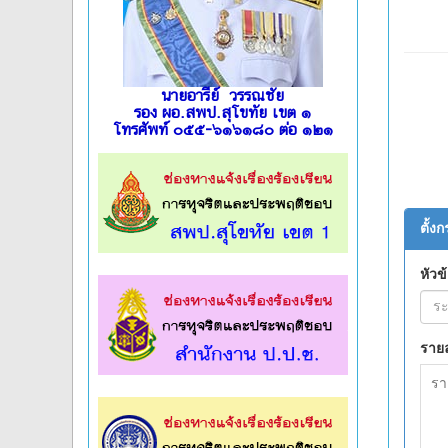
นายอารีย์ วรรณชัย
รอง ผอ.สพป.สุโขทัย เขต ๑
โทรศัพท์ ๐๕๕-๖๑๖๑๘๐ ต่อ ๑๒๑
l
l
l
l
l
l