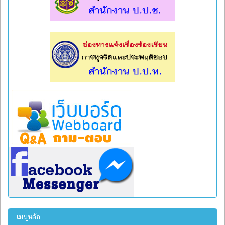
l
l
เมนูหลัก