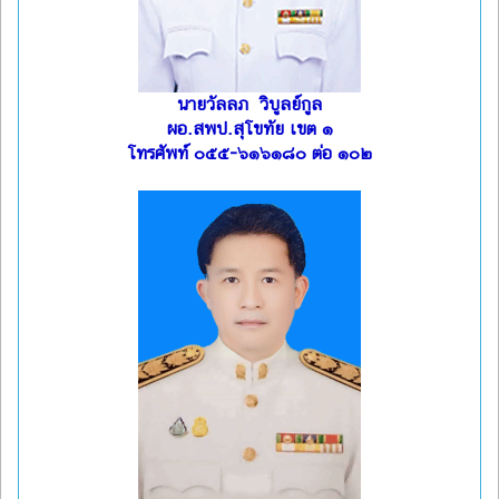
นายวัลลภ วิบูลย์กูล
ผอ.สพป.สุโขทัย เขต ๑
โทรศัพท์ ๐๕๕-๖๑๖๑๘๐ ต่อ ๑๐๒