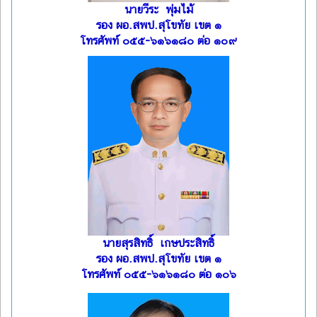
นายวีระ พุ่มไม้
รอง ผอ.สพป.สุโขทัย เขต ๑
โทรศัพท์ ๐๕๕-๖๑๖๑๘๐ ต่อ ๑๐๙
นายสุรสิทธิ์ เกษประสิทธิ์
รอง ผอ.สพป.สุโขทัย เขต ๑
โทรศัพท์ ๐๕๕-๖๑๖๑๘๐ ต่อ ๑๐๖