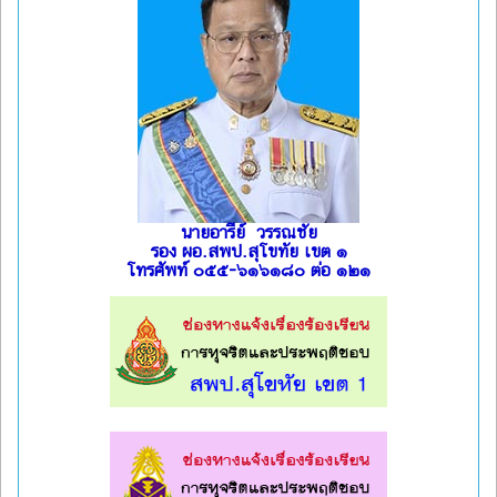
นายอารีย์ วรรณชัย
รอง ผอ.สพป.สุโขทัย เขต ๑
โทรศัพท์ ๐๕๕-๖๑๖๑๘๐ ต่อ ๑๒๑
l
l
l
l