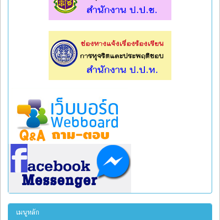
l
l
เมนูหลัก