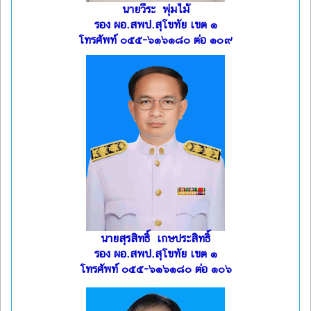
นายวีระ พุ่มไม้
รอง ผอ.สพป.สุโขทัย เขต ๑
โทรศัพท์ ๐๕๕-๖๑๖๑๘๐ ต่อ ๑๐๙
นายสุรสิทธิ์ เกษประสิทธิ์
รอง ผอ.สพป.สุโขทัย เขต ๑
โทรศัพท์ ๐๕๕-๖๑๖๑๘๐ ต่อ ๑๐๖