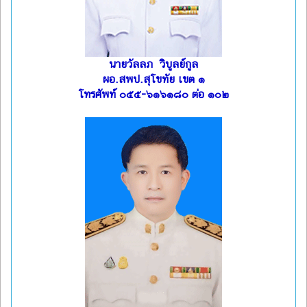
นายวัลลภ วิบูลย์กูล
ผอ.สพป.สุโขทัย เขต ๑
โทรศัพท์ ๐๕๕-๖๑๖๑๘๐ ต่อ ๑๐๒