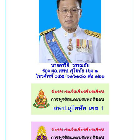
นายอารีย์ วรรณชัย
รอง ผอ.สพป.สุโขทัย เขต ๑
โทรศัพท์ ๐๕๕-๖๑๖๑๘๐ ต่อ ๑๒๑
l
l
l
l