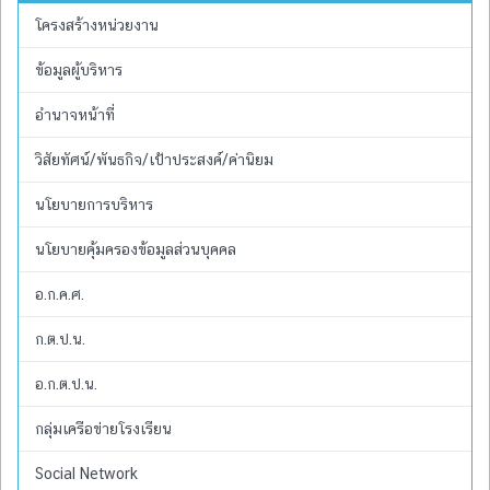
โครงสร้างหน่วยงาน
ข้อมูลผู้บริหาร
อำนาจหน้าที่
วิสัยทัศน์/พันธกิจ/เป้าประสงค์/ค่านิยม
นโยบายการบริหาร
นโยบายคุ้มครองข้อมูลส่วนบุคคล
อ.ก.ค.ศ.
ก.ต.ป.น.
อ.ก.ต.ป.น.
กลุ่มเครือข่ายโรงเรียน
Social Network