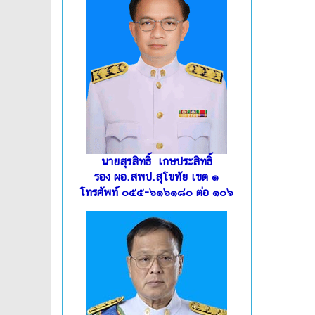
นายสุรสิทธิ์ เกษประสิทธิ์
รอง ผอ.สพป.สุโขทัย เขต ๑
โทรศัพท์ ๐๕๕-๖๑๖๑๘๐ ต่อ ๑๐๖