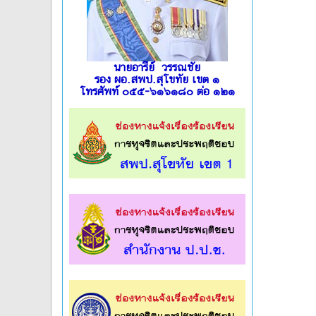
นายอารีย์ วรรณชัย
รอง ผอ.สพป.สุโขทัย เขต ๑
โทรศัพท์ ๐๕๕-๖๑๖๑๘๐ ต่อ ๑๒๑
l
l
l
l
l
l