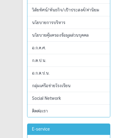
วิสัยทัศน์/พันธกิจ/เป้าประสงค์/ค่านิยม
นโยบายการบริหาร
นโยบายคุ้มครองข้อมูลส่วนบุคคล
อ.ก.ค.ศ.
ก.ต.ป.น.
อ.ก.ต.ป.น.
กลุ่มเครือข่ายโรงเรียน
Social Network
ติดต่อเรา
E-service