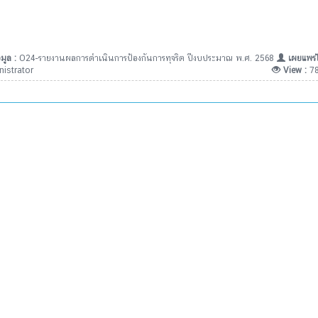
มูล :
O24-รายงานผลการดำเนินการป้องกันการทุจริต ปีงบประมาณ พ.ศ. 2568
เผยแพร่
istrator
View :
7