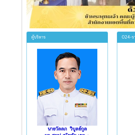
ผู้บริหาร
O24-รา
นายวัลลภ วิบูลย์กูล