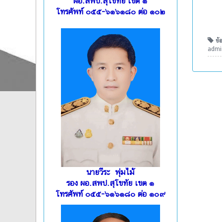
ผอ.สพป.สุโขทัย เขต ๑
โทรศัพท์ ๐๕๕-๖๑๖๑๘๐ ต่อ ๑๐๒
ข้อ
admin
นายวีระ พุ่มไม้
รอง ผอ.สพป.สุโขทัย เขต ๑
โทรศัพท์ ๐๕๕-๖๑๖๑๘๐ ต่อ ๑๐๙