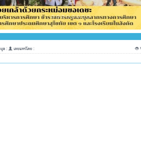
มูล :
เผยแพร่โดย :
V