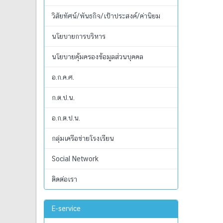
วิสัยทัศน์/พันธกิจ/เป้าประสงค์/ค่านิยม
นโยบายการบริหาร
นโยบายคุ้มครองข้อมูลส่วนบุคคล
อ.ก.ค.ศ.
ก.ต.ป.น.
อ.ก.ต.ป.น.
กลุ่มเครือข่ายโรงเรียน
Social Network
ติดต่อเรา
E-service