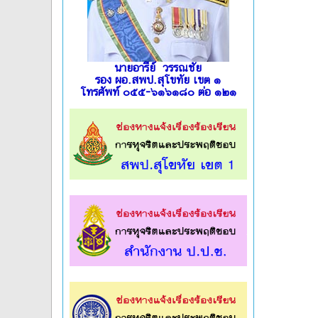
นายอารีย์ วรรณชัย
รอง ผอ.สพป.สุโขทัย เขต ๑
โทรศัพท์ ๐๕๕-๖๑๖๑๘๐ ต่อ ๑๒๑
l
l
l
l
l
l