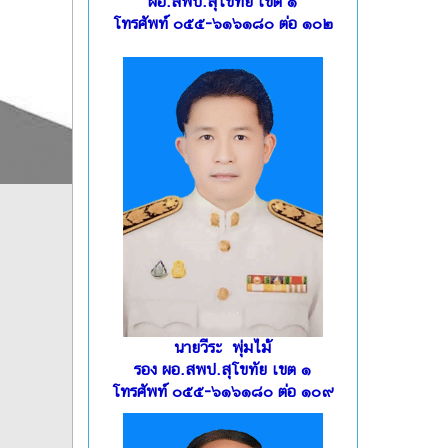
ผอ.สพป.สุโขทัย เขต ๑
โทรศัพท์ ๐๕๕-๖๑๖๑๘๐ ต่อ ๑๐๒
นายวีระ พุ่มไม้
รอง ผอ.สพป.สุโขทัย เขต ๑
โทรศัพท์ ๐๕๕-๖๑๖๑๘๐ ต่อ ๑๐๙