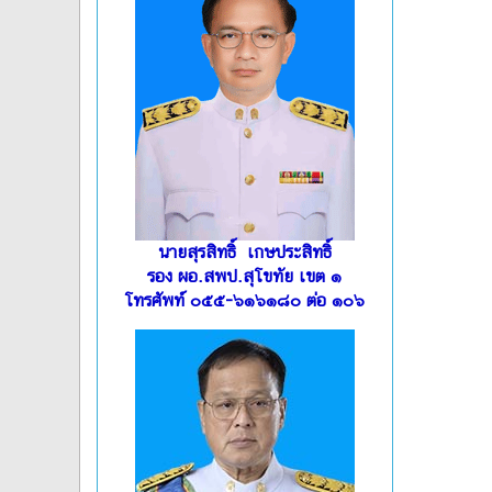
นายสุรสิทธิ์ เกษประสิทธิ์
รอง ผอ.สพป.สุโขทัย เขต ๑
โทรศัพท์ ๐๕๕-๖๑๖๑๘๐ ต่อ ๑๐๖