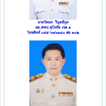
นายวัลลภ วิบูลย์กูล
ผอ.สพป.สุโขทัย เขต ๑
โทรศัพท์ ๐๕๕-๖๑๖๑๘๐ ต่อ ๑๐๒