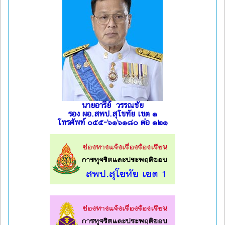
นายอารีย์ วรรณชัย
รอง ผอ.สพป.สุโขทัย เขต ๑
โทรศัพท์ ๐๕๕-๖๑๖๑๘๐ ต่อ ๑๒๑
l
l
l
l