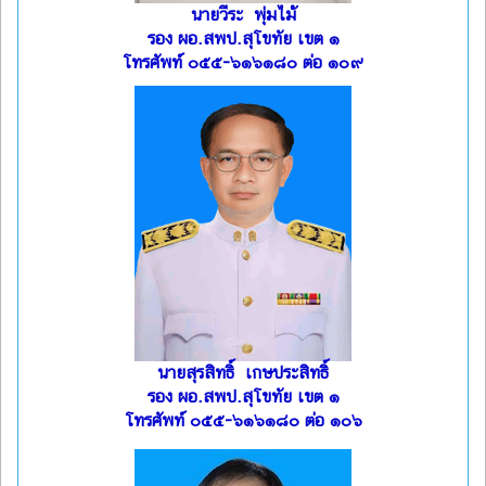
นายวีระ พุ่มไม้
รอง ผอ.สพป.สุโขทัย เขต ๑
โทรศัพท์ ๐๕๕-๖๑๖๑๘๐ ต่อ ๑๐๙
นายสุรสิทธิ์ เกษประสิทธิ์
รอง ผอ.สพป.สุโขทัย เขต ๑
โทรศัพท์ ๐๕๕-๖๑๖๑๘๐ ต่อ ๑๐๖