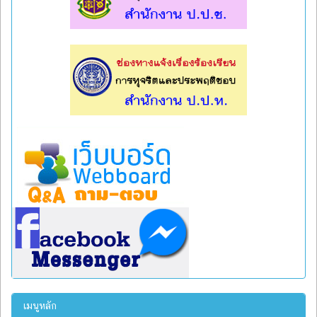
l
l
เมนูหลัก