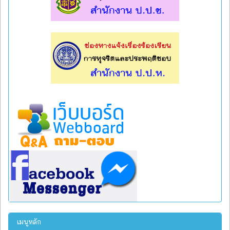
l
l
เมนูหลัก