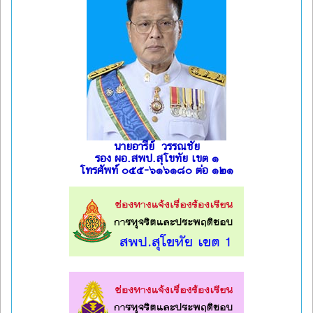
นายอารีย์ วรรณชัย
รอง ผอ.สพป.สุโขทัย เขต ๑
โทรศัพท์ ๐๕๕-๖๑๖๑๘๐ ต่อ ๑๒๑
l
l
l
l