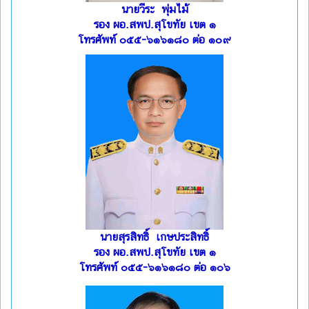
นายวีระ พุ่มไม้
รอง ผอ.สพป.สุโขทัย เขต ๑
โทรศัพท์ ๐๕๕-๖๑๖๑๘๐ ต่อ ๑๐๙
นายสุรสิทธิ์ เกษประสิทธิ์
รอง ผอ.สพป.สุโขทัย เขต ๑
โทรศัพท์ ๐๕๕-๖๑๖๑๘๐ ต่อ ๑๐๖