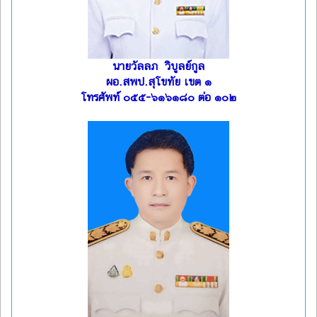
นายวัลลภ วิบูลย์กูล
ผอ.สพป.สุโขทัย เขต ๑
โทรศัพท์ ๐๕๕-๖๑๖๑๘๐ ต่อ ๑๐๒