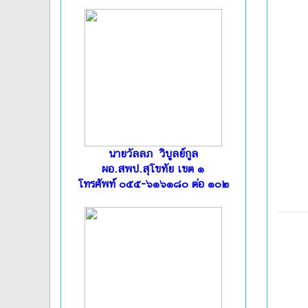
นายวัลลภ วิบูลย์กูล
ผอ.สพป.สุโขทัย เขต ๑
โทรศัพท์ ๐๕๕-๖๑๖๑๘๐ ต่อ ๑๐๒