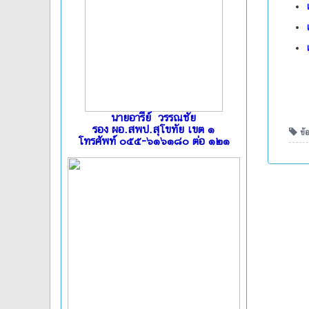
นายอารีย์ วรรณชัย
รอง ผอ.สพป.สุโขทัย เขต ๑
ข้อ
โทรศัพท์ ๐๕๕-๖๑๖๑๘๐ ต่อ ๑๒๑
l
l