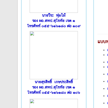
นายวีระ พุ่มไม้
รอง ผอ.สพป.สุโขทัย เขต ๑
โทรศัพท์ ๐๕๕-๖๑๖๑๘๐ ต่อ ๑๐๙
แบบฟ
นายสุรสิทธิ์ เกษประสิทธิ์
รอง ผอ.สพป.สุโขทัย เขต ๑
โทรศัพท์ ๐๕๕-๖๑๖๑๘๐ ต่อ ๑๐๖