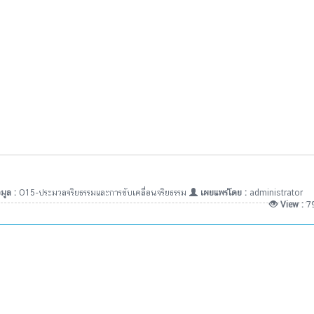
มูล :
O15-ประมวลจริยธรรมและการขับเคลื่อนจริยธรรม
เผยแพร่โดย :
administrator
View :
7