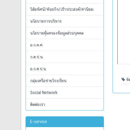
วิสัยทัศน์/พันธกิจ/เป้าประสงค์/ค่านิยม
นโยบายการบริหาร
นโยบายคุ้มครองข้อมูลส่วนบุคคล
อ.ก.ค.ศ.
ก.ต.ป.น.
อ.ก.ต.ป.น.
ข้อ
กลุ่มเครือข่ายโรงเรียน
Social Network
ติดต่อเรา
E-service