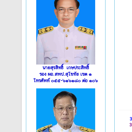
นายสุรสิทธิ์ เกษประสิทธิ์
รอง ผอ.สพป.สุโขทัย เขต ๑
โทรศัพท์ ๐๕๕-๖๑๖๑๘๐ ต่อ ๑๐๖
3
3