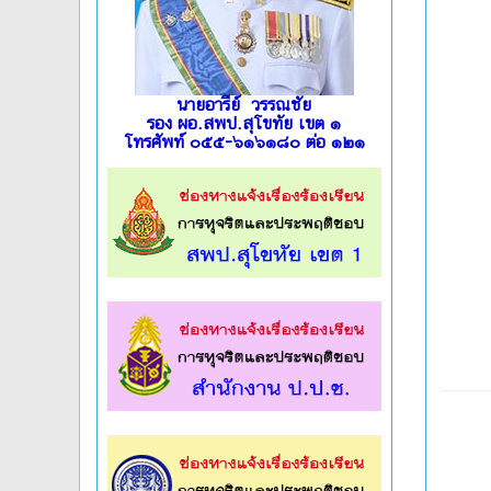
นายอารีย์ วรรณชัย
รอง ผอ.สพป.สุโขทัย เขต ๑
โทรศัพท์ ๐๕๕-๖๑๖๑๘๐ ต่อ ๑๒๑
l
l
l
l
l
l