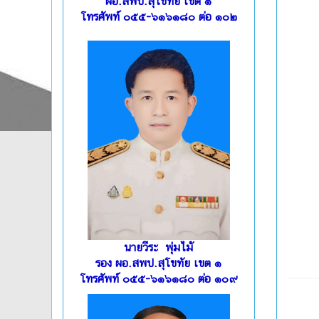
ผอ.สพป.สุโขทัย เขต ๑
โทรศัพท์ ๐๕๕-๖๑๖๑๘๐ ต่อ ๑๐๒
นายวีระ พุ่มไม้
รอง ผอ.สพป.สุโขทัย เขต ๑
โทรศัพท์ ๐๕๕-๖๑๖๑๘๐ ต่อ ๑๐๙