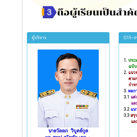
ผู้บริหาร
O15-ปร
1.
ประม
ฉบับปี
2.
แนวท
ตามประ
กำหนดใ
3.
ผลการ
3.1
แต่
และบุค
3.2
แนว
3.3
สรุ
และธรร
นายวัลลภ วิบูลย์กูล