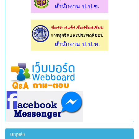
l
l
เมนูหลัก