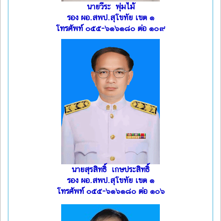
นายวีระ พุ่มไม้
รอง ผอ.สพป.สุโขทัย เขต ๑
โทรศัพท์ ๐๕๕-๖๑๖๑๘๐ ต่อ ๑๐๙
นายสุรสิทธิ์ เกษประสิทธิ์
รอง ผอ.สพป.สุโขทัย เขต ๑
โทรศัพท์ ๐๕๕-๖๑๖๑๘๐ ต่อ ๑๐๖