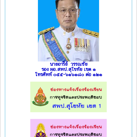
นายอารีย์ วรรณชัย
รอง ผอ.สพป.สุโขทัย เขต ๑
โทรศัพท์ ๐๕๕-๖๑๖๑๘๐ ต่อ ๑๒๑
l
l
l
l