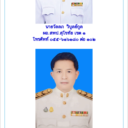
นายวัลลภ วิบูลย์กูล
ผอ.สพป.สุโขทัย เขต ๑
โทรศัพท์ ๐๕๕-๖๑๖๑๘๐ ต่อ ๑๐๒