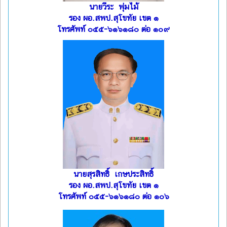
นายวีระ พุ่มไม้
รอง ผอ.สพป.สุโขทัย เขต ๑
โทรศัพท์ ๐๕๕-๖๑๖๑๘๐ ต่อ ๑๐๙
นายสุรสิทธิ์ เกษประสิทธิ์
รอง ผอ.สพป.สุโขทัย เขต ๑
โทรศัพท์ ๐๕๕-๖๑๖๑๘๐ ต่อ ๑๐๖