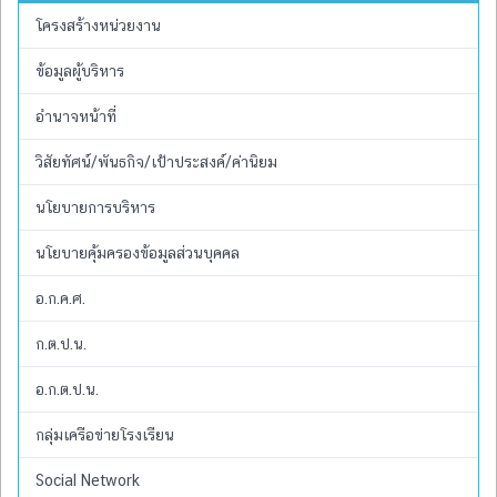
โครงสร้างหน่วยงาน
ข้อมูลผู้บริหาร
อำนาจหน้าที่
วิสัยทัศน์/พันธกิจ/เป้าประสงค์/ค่านิยม
นโยบายการบริหาร
นโยบายคุ้มครองข้อมูลส่วนบุคคล
อ.ก.ค.ศ.
ก.ต.ป.น.
อ.ก.ต.ป.น.
กลุ่มเครือข่ายโรงเรียน
Social Network