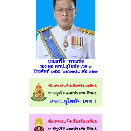
นายอารีย์ วรรณชัย
รอง ผอ.สพป.สุโขทัย เขต ๑
โทรศัพท์ ๐๕๕-๖๑๖๑๘๐ ต่อ ๑๒๑
l
l
l
l