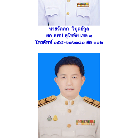
นายวัลลภ วิบูลย์กูล
ผอ.สพป.สุโขทัย เขต ๑
โทรศัพท์ ๐๕๕-๖๑๖๑๘๐ ต่อ ๑๐๒