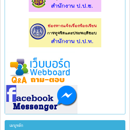
l
l
เมนูหลัก