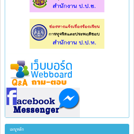
l
l
เมนูหลัก