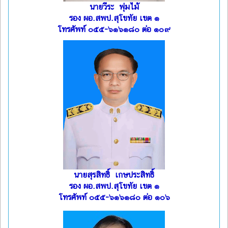
นายวีระ พุ่มไม้
รอง ผอ.สพป.สุโขทัย เขต ๑
โทรศัพท์ ๐๕๕-๖๑๖๑๘๐ ต่อ ๑๐๙
นายสุรสิทธิ์ เกษประสิทธิ์
รอง ผอ.สพป.สุโขทัย เขต ๑
โทรศัพท์ ๐๕๕-๖๑๖๑๘๐ ต่อ ๑๐๖