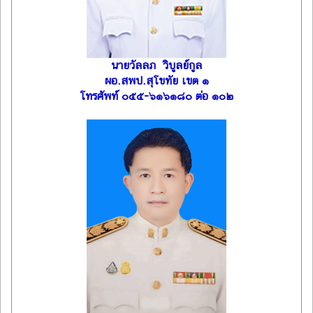
นายวัลลภ วิบูลย์กูล
ผอ.สพป.สุโขทัย เขต ๑
โทรศัพท์ ๐๕๕-๖๑๖๑๘๐ ต่อ ๑๐๒