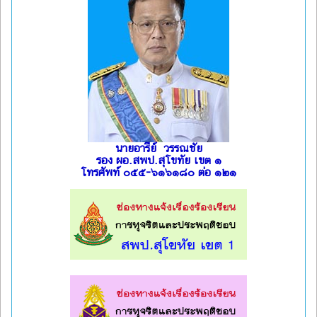
นายอารีย์ วรรณชัย
รอง ผอ.สพป.สุโขทัย เขต ๑
โทรศัพท์ ๐๕๕-๖๑๖๑๘๐ ต่อ ๑๒๑
l
l
l
l