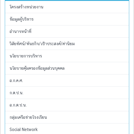
โครงสร้างหน่วยงาน
ข้อมูลผู้บริหาร
อำนาจหน้าที่
วิสัยทัศน์/พันธกิจ/เป้าประสงค์/ค่านิยม
นโยบายการบริหาร
นโยบายคุ้มครองข้อมูลส่วนบุคคล
อ.ก.ค.ศ.
ก.ต.ป.น.
อ.ก.ต.ป.น.
กลุ่มเครือข่ายโรงเรียน
Social Network