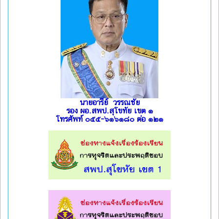
นายอารีย์ วรรณชัย
รอง ผอ.สพป.สุโขทัย เขต ๑
โทรศัพท์ ๐๕๕-๖๑๖๑๘๐ ต่อ ๑๒๑
l
l
l
l