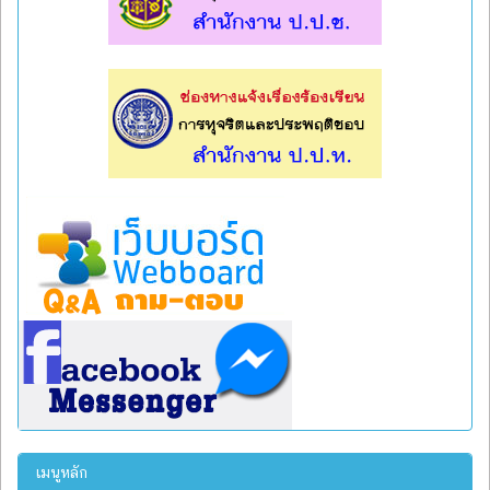
l
l
เมนูหลัก