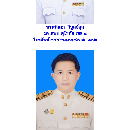
นายวัลลภ วิบูลย์กูล
ผอ.สพป.สุโขทัย เขต ๑
โทรศัพท์ ๐๕๕-๖๑๖๑๘๐ ต่อ ๑๐๒