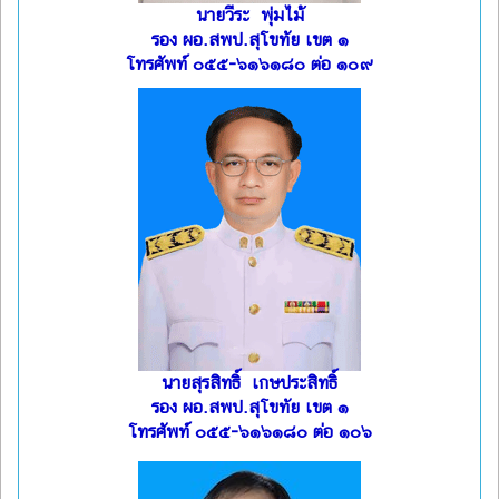
นายวีระ พุ่มไม้
รอง ผอ.สพป.สุโขทัย เขต ๑
โทรศัพท์ ๐๕๕-๖๑๖๑๘๐ ต่อ ๑๐๙
นายสุรสิทธิ์ เกษประสิทธิ์
รอง ผอ.สพป.สุโขทัย เขต ๑
โทรศัพท์ ๐๕๕-๖๑๖๑๘๐ ต่อ ๑๐๖