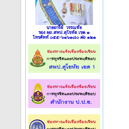
นายอารีย์ วรรณชัย
รอง ผอ.สพป.สุโขทัย เขต ๑
โทรศัพท์ ๐๕๕-๖๑๖๑๘๐ ต่อ ๑๒๑
l
l
l
l
l
l