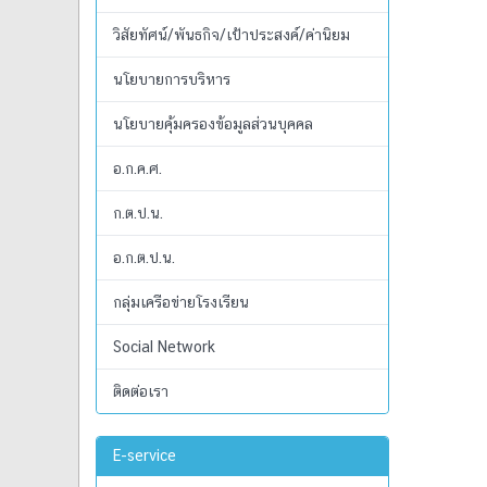
วิสัยทัศน์/พันธกิจ/เป้าประสงค์/ค่านิยม
นโยบายการบริหาร
นโยบายคุ้มครองข้อมูลส่วนบุคคล
อ.ก.ค.ศ.
ก.ต.ป.น.
อ.ก.ต.ป.น.
กลุ่มเครือข่ายโรงเรียน
Social Network
ติดต่อเรา
E-service