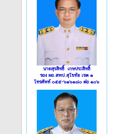
นายสุรสิทธิ์ เกษประสิทธิ์
รอง ผอ.สพป.สุโขทัย เขต ๑
โทรศัพท์ ๐๕๕-๖๑๖๑๘๐ ต่อ ๑๐๖