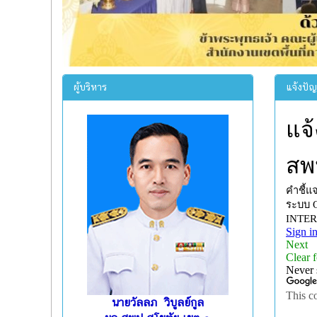
ผู้บริหาร
แจ้งปั
นายวัลลภ วิบูลย์กูล