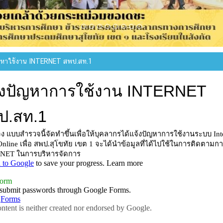
ญหาใช้งาน INTERNET สพป.สท.1