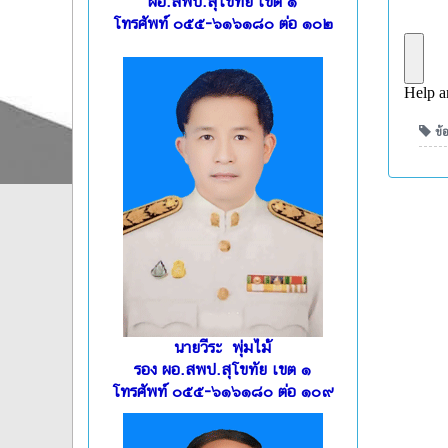
ผอ.สพป.สุโขทัย เขต ๑
โทรศัพท์ ๐๕๕-๖๑๖๑๘๐ ต่อ ๑๐๒
ข้อ
นายวีระ พุ่มไม้
รอง ผอ.สพป.สุโขทัย เขต ๑
โทรศัพท์ ๐๕๕-๖๑๖๑๘๐ ต่อ ๑๐๙