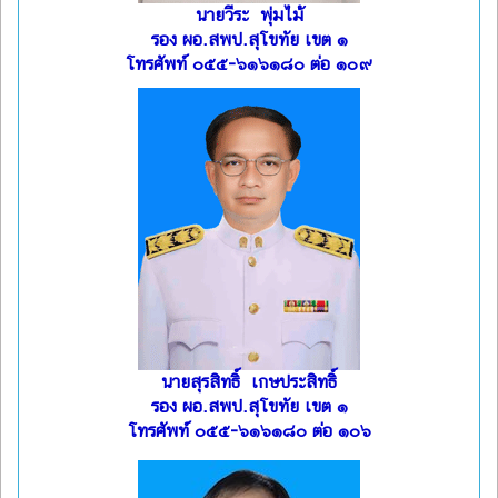
นายวีระ พุ่มไม้
รอง ผอ.สพป.สุโขทัย เขต ๑
โทรศัพท์ ๐๕๕-๖๑๖๑๘๐ ต่อ ๑๐๙
นายสุรสิทธิ์ เกษประสิทธิ์
รอง ผอ.สพป.สุโขทัย เขต ๑
โทรศัพท์ ๐๕๕-๖๑๖๑๘๐ ต่อ ๑๐๖