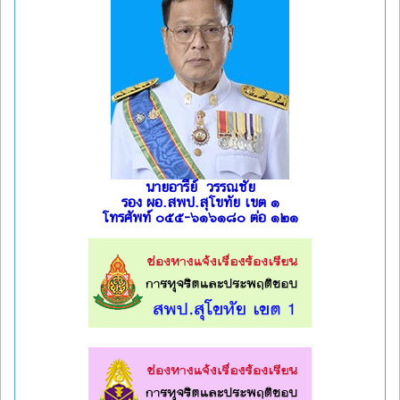
นายอารีย์ วรรณชัย
รอง ผอ.สพป.สุโขทัย เขต ๑
โทรศัพท์ ๐๕๕-๖๑๖๑๘๐ ต่อ ๑๒๑
l
l
l
l