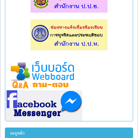
l
l
เมนูหลัก