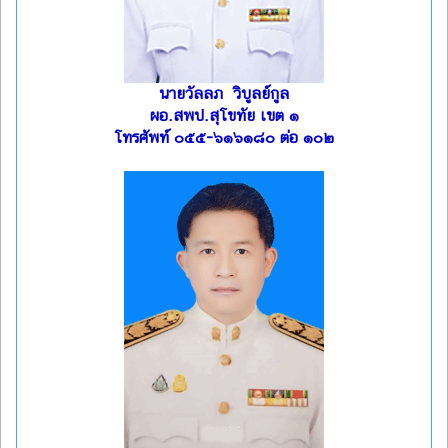
นายวัลลภ วิบูลย์กูล
ผอ.สพป.สุโขทัย เขต ๑
โทรศัพท์ ๐๕๕-๖๑๖๑๘๐ ต่อ ๑๐๒