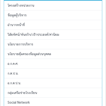
โครงสร้างหน่วยงาน
ข้อมูลผู้บริหาร
อำนาจหน้าที่
วิสัยทัศน์/พันธกิจ/เป้าประสงค์/ค่านิยม
นโยบายการบริหาร
นโยบายคุ้มครองข้อมูลส่วนบุคคล
อ.ก.ค.ศ.
ก.ต.ป.น.
อ.ก.ต.ป.น.
กลุ่มเครือข่ายโรงเรียน
Social Network