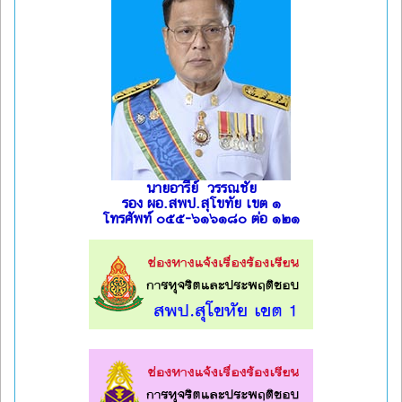
นายอารีย์ วรรณชัย
รอง ผอ.สพป.สุโขทัย เขต ๑
โทรศัพท์ ๐๕๕-๖๑๖๑๘๐ ต่อ ๑๒๑
l
l
l
l