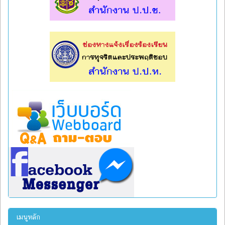
l
l
เมนูหลัก