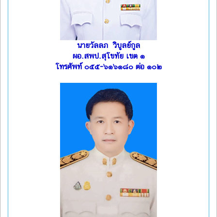
นายวัลลภ วิบูลย์กูล
ผอ.สพป.สุโขทัย เขต ๑
โทรศัพท์ ๐๕๕-๖๑๖๑๘๐ ต่อ ๑๐๒