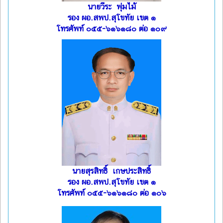
นายวีระ พุ่มไม้
รอง ผอ.สพป.สุโขทัย เขต ๑
โทรศัพท์ ๐๕๕-๖๑๖๑๘๐ ต่อ ๑๐๙
นายสุรสิทธิ์ เกษประสิทธิ์
รอง ผอ.สพป.สุโขทัย เขต ๑
โทรศัพท์ ๐๕๕-๖๑๖๑๘๐ ต่อ ๑๐๖