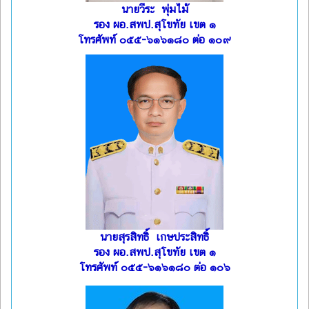
นายวีระ พุ่มไม้
รอง ผอ.สพป.สุโขทัย เขต ๑
โทรศัพท์ ๐๕๕-๖๑๖๑๘๐ ต่อ ๑๐๙
นายสุรสิทธิ์ เกษประสิทธิ์
รอง ผอ.สพป.สุโขทัย เขต ๑
โทรศัพท์ ๐๕๕-๖๑๖๑๘๐ ต่อ ๑๐๖