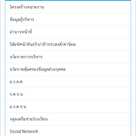
โครงสร้างหน่วยงาน
ข้อมูลผู้บริหาร
อำนาจหน้าที่
วิสัยทัศน์/พันธกิจ/เป้าประสงค์/ค่านิยม
นโยบายการบริหาร
นโยบายคุ้มครองข้อมูลส่วนบุคคล
อ.ก.ค.ศ.
ก.ต.ป.น.
อ.ก.ต.ป.น.
กลุ่มเครือข่ายโรงเรียน
Social Network