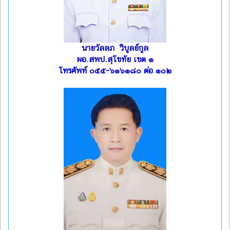
นายวัลลภ วิบูลย์กูล
ผอ.สพป.สุโขทัย เขต ๑
โทรศัพท์ ๐๕๕-๖๑๖๑๘๐ ต่อ ๑๐๒