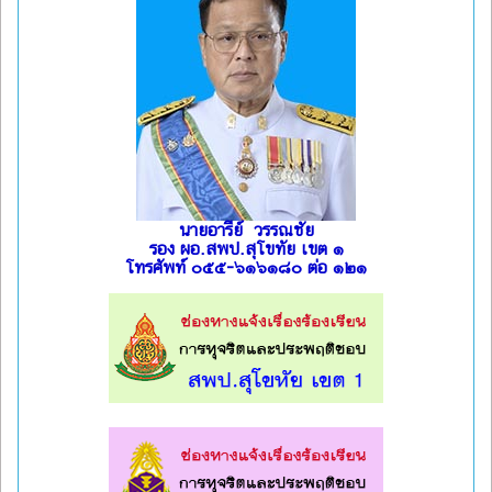
นายอารีย์ วรรณชัย
รอง ผอ.สพป.สุโขทัย เขต ๑
โทรศัพท์ ๐๕๕-๖๑๖๑๘๐ ต่อ ๑๒๑
l
l
l
l