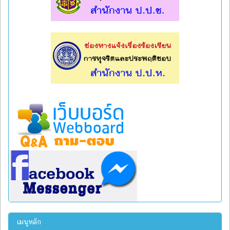
l
l
เมนูหลัก