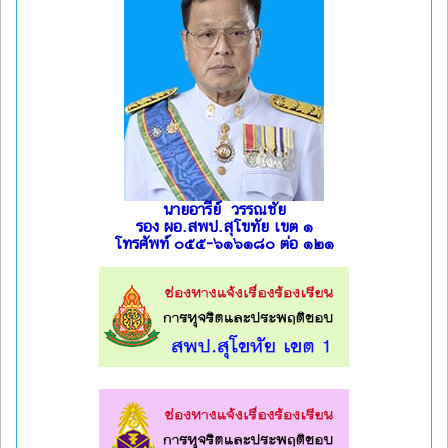
นายอารีย์ วรรณชัย
รอง ผอ.สพป.สุโขทัย เขต ๑
โทรศัพท์ ๐๕๕-๖๑๖๑๘๐ ต่อ ๑๒๑
l
l
l
l