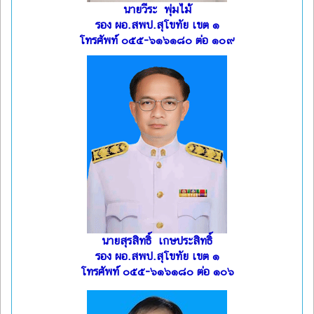
นายวีระ พุ่มไม้
รอง ผอ.สพป.สุโขทัย เขต ๑
โทรศัพท์ ๐๕๕-๖๑๖๑๘๐ ต่อ ๑๐๙
นายสุรสิทธิ์ เกษประสิทธิ์
รอง ผอ.สพป.สุโขทัย เขต ๑
โทรศัพท์ ๐๕๕-๖๑๖๑๘๐ ต่อ ๑๐๖