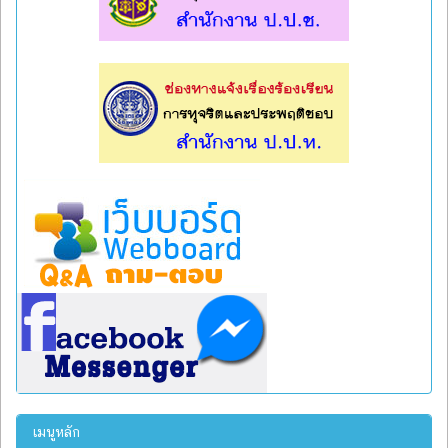
l
l
เมนูหลัก