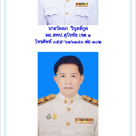
นายวัลลภ วิบูลย์กูล
ผอ.สพป.สุโขทัย เขต ๑
โทรศัพท์ ๐๕๕-๖๑๖๑๘๐ ต่อ ๑๐๒