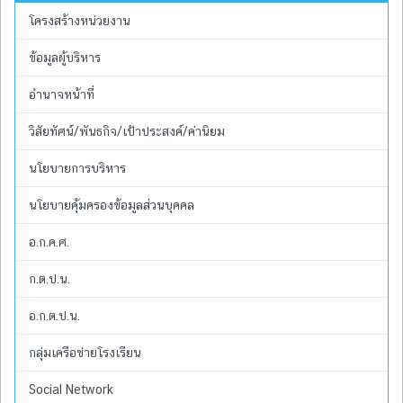
โครงสร้างหน่วยงาน
ข้อมูลผู้บริหาร
อำนาจหน้าที่
วิสัยทัศน์/พันธกิจ/เป้าประสงค์/ค่านิยม
นโยบายการบริหาร
นโยบายคุ้มครองข้อมูลส่วนบุคคล
อ.ก.ค.ศ.
ก.ต.ป.น.
อ.ก.ต.ป.น.
กลุ่มเครือข่ายโรงเรียน
Social Network