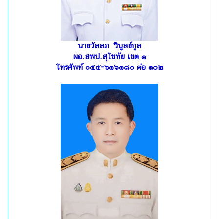
นายวัลลภ วิบูลย์กูล
ผอ.สพป.สุโขทัย เขต ๑
โทรศัพท์ ๐๕๕-๖๑๖๑๘๐ ต่อ ๑๐๒