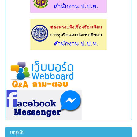
l
l
เมนูหลัก