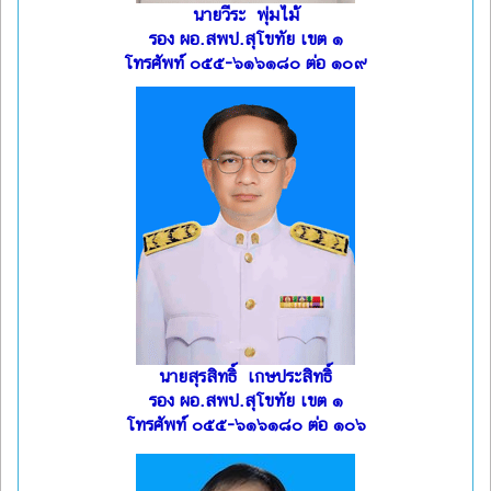
นายวีระ พุ่มไม้
รอง ผอ.สพป.สุโขทัย เขต ๑
โทรศัพท์ ๐๕๕-๖๑๖๑๘๐ ต่อ ๑๐๙
นายสุรสิทธิ์ เกษประสิทธิ์
รอง ผอ.สพป.สุโขทัย เขต ๑
โทรศัพท์ ๐๕๕-๖๑๖๑๘๐ ต่อ ๑๐๖