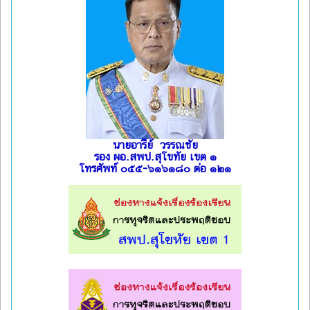
นายอารีย์ วรรณชัย
รอง ผอ.สพป.สุโขทัย เขต ๑
โทรศัพท์ ๐๕๕-๖๑๖๑๘๐ ต่อ ๑๒๑
l
l
l
l