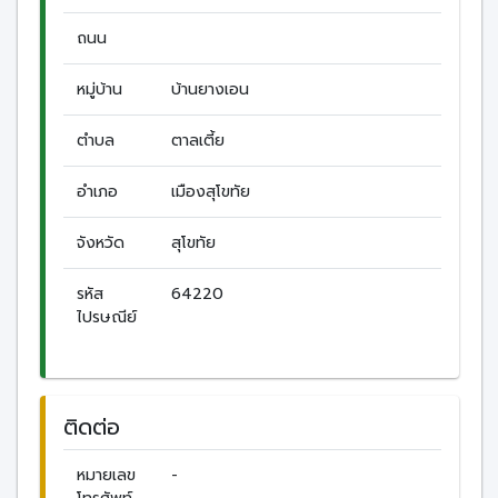
ถนน
หมู่บ้าน
บ้านยางเอน
ตำบล
ตาลเตี้ย
อำเภอ
เมืองสุโขทัย
จังหวัด
สุโขทัย
รหัส
64220
ไปรษณีย์
ติดต่อ
หมายเลข
-