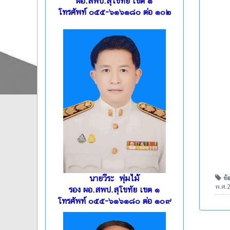
ผอ.สพป.สุโขทัย เขต ๑
โทรศัพท์ ๐๕๕-๖๑๖๑๘๐ ต่อ ๑๐๒
นายวีระ พุ่มไม้
ข้อ
พ.ศ.
รอง ผอ.สพป.สุโขทัย เขต ๑
โทรศัพท์ ๐๕๕-๖๑๖๑๘๐ ต่อ ๑๐๙