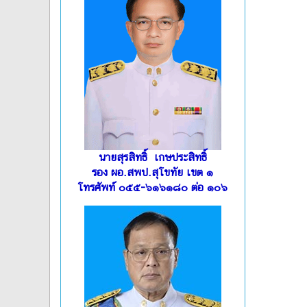
นายสุรสิทธิ์ เกษประสิทธิ์
รอง ผอ.สพป.สุโขทัย เขต ๑
โทรศัพท์ ๐๕๕-๖๑๖๑๘๐ ต่อ ๑๐๖