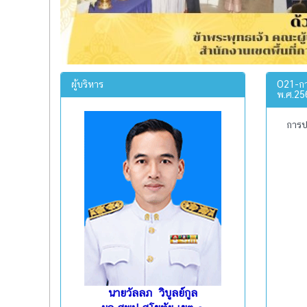
ผู้บริหาร
O21-กา
พ.ศ.25
การป
นายวัลลภ วิบูลย์กูล