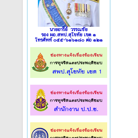
นายอารีย์ วรรณชัย
รอง ผอ.สพป.สุโขทัย เขต ๑
โทรศัพท์ ๐๕๕-๖๑๖๑๘๐ ต่อ ๑๒๑
l
l
l
l
l
l