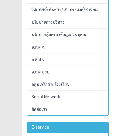
วิสัยทัศน์/พันธกิจ/เป้าประสงค์/ค่านิยม
นโยบายการบริหาร
นโยบายคุ้มครองข้อมูลส่วนบุคคล
อ.ก.ค.ศ.
ก.ต.ป.น.
อ.ก.ต.ป.น.
กลุ่มเครือข่ายโรงเรียน
Social Network
ติดต่อเรา
E-service