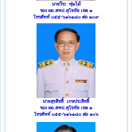
นายวีระ พุ่มไม้
รอง ผอ.สพป.สุโขทัย เขต ๑
โทรศัพท์ ๐๕๕-๖๑๖๑๘๐ ต่อ ๑๐๙
นายสุรสิทธิ์ เกษประสิทธิ์
รอง ผอ.สพป.สุโขทัย เขต ๑
โทรศัพท์ ๐๕๕-๖๑๖๑๘๐ ต่อ ๑๐๖