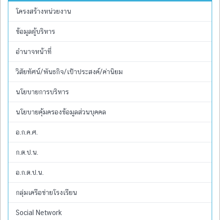
โครงสร้างหน่วยงาน
ข้อมูลผู้บริหาร
อำนาจหน้าที่
วิสัยทัศน์/พันธกิจ/เป้าประสงค์/ค่านิยม
นโยบายการบริหาร
นโยบายคุ้มครองข้อมูลส่วนบุคคล
อ.ก.ค.ศ.
ก.ต.ป.น.
อ.ก.ต.ป.น.
กลุ่มเครือข่ายโรงเรียน
Social Network