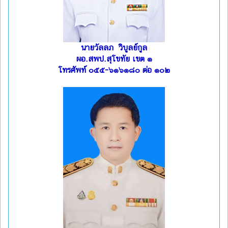
นายวัลลภ วิบูลย์กูล
ผอ.สพป.สุโขทัย เขต ๑
โทรศัพท์ ๐๕๕-๖๑๖๑๘๐ ต่อ ๑๐๒