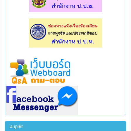
l
l
เมนูหลัก