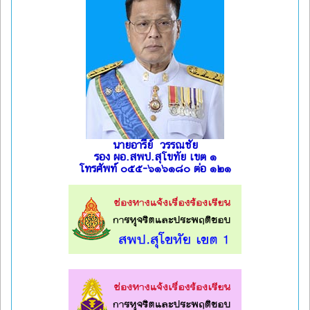
นายอารีย์ วรรณชัย
รอง ผอ.สพป.สุโขทัย เขต ๑
โทรศัพท์ ๐๕๕-๖๑๖๑๘๐ ต่อ ๑๒๑
l
l
l
l