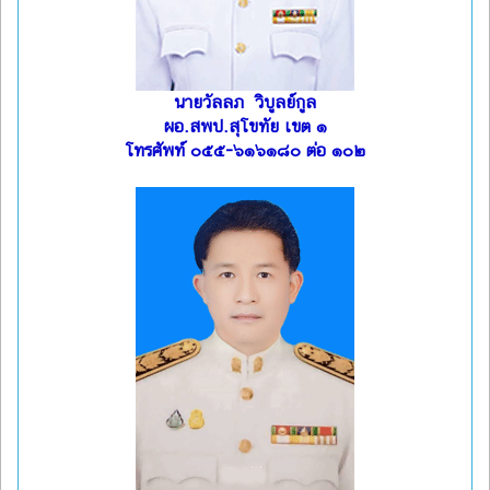
นายวัลลภ วิบูลย์กูล
ผอ.สพป.สุโขทัย เขต ๑
โทรศัพท์ ๐๕๕-๖๑๖๑๘๐ ต่อ ๑๐๒