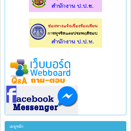
l
l
เมนูหลัก