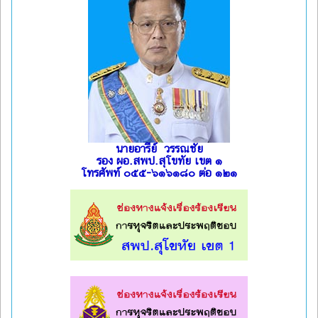
นายอารีย์ วรรณชัย
รอง ผอ.สพป.สุโขทัย เขต ๑
โทรศัพท์ ๐๕๕-๖๑๖๑๘๐ ต่อ ๑๒๑
l
l
l
l