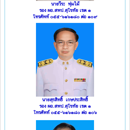
นายวีระ พุ่มไม้
รอง ผอ.สพป.สุโขทัย เขต ๑
โทรศัพท์ ๐๕๕-๖๑๖๑๘๐ ต่อ ๑๐๙
นายสุรสิทธิ์ เกษประสิทธิ์
รอง ผอ.สพป.สุโขทัย เขต ๑
โทรศัพท์ ๐๕๕-๖๑๖๑๘๐ ต่อ ๑๐๖