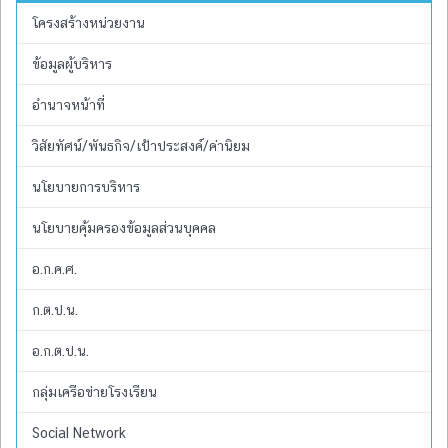
โครงสร้างหน่วยงาน
ข้อมูลผู้บริหาร
อำนาจหน้าที่
วิสัยทัศน์/พันธกิจ/เป้าประสงค์/ค่านิยม
นโยบายการบริหาร
นโยบายคุ้มครองข้อมูลส่วนบุคคล
อ.ก.ค.ศ.
ก.ต.ป.น.
อ.ก.ต.ป.น.
กลุ่มเครือข่ายโรงเรียน
Social Network