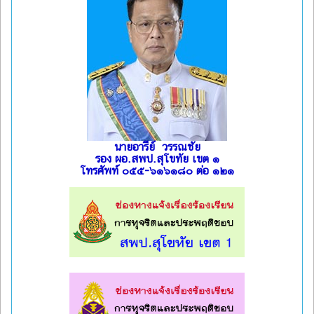
นายอารีย์ วรรณชัย
รอง ผอ.สพป.สุโขทัย เขต ๑
โทรศัพท์ ๐๕๕-๖๑๖๑๘๐ ต่อ ๑๒๑
l
l
l
l