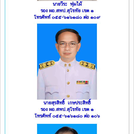
นายวีระ พุ่มไม้
รอง ผอ.สพป.สุโขทัย เขต ๑
โทรศัพท์ ๐๕๕-๖๑๖๑๘๐ ต่อ ๑๐๙
นายสุรสิทธิ์ เกษประสิทธิ์
รอง ผอ.สพป.สุโขทัย เขต ๑
โทรศัพท์ ๐๕๕-๖๑๖๑๘๐ ต่อ ๑๐๖