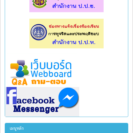
l
l
เมนูหลัก