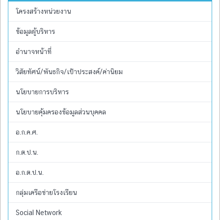
โครงสร้างหน่วยงาน
ข้อมูลผู้บริหาร
อำนาจหน้าที่
วิสัยทัศน์/พันธกิจ/เป้าประสงค์/ค่านิยม
นโยบายการบริหาร
นโยบายคุ้มครองข้อมูลส่วนบุคคล
อ.ก.ค.ศ.
ก.ต.ป.น.
อ.ก.ต.ป.น.
กลุ่มเครือข่ายโรงเรียน
Social Network