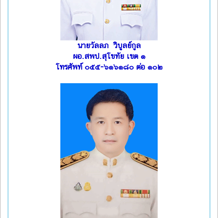
นายวัลลภ วิบูลย์กูล
ผอ.สพป.สุโขทัย เขต ๑
โทรศัพท์ ๐๕๕-๖๑๖๑๘๐ ต่อ ๑๐๒