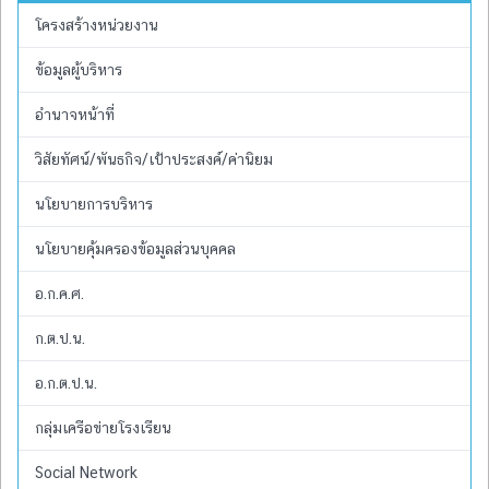
โครงสร้างหน่วยงาน
ข้อมูลผู้บริหาร
อำนาจหน้าที่
วิสัยทัศน์/พันธกิจ/เป้าประสงค์/ค่านิยม
นโยบายการบริหาร
นโยบายคุ้มครองข้อมูลส่วนบุคคล
อ.ก.ค.ศ.
ก.ต.ป.น.
อ.ก.ต.ป.น.
กลุ่มเครือข่ายโรงเรียน
Social Network