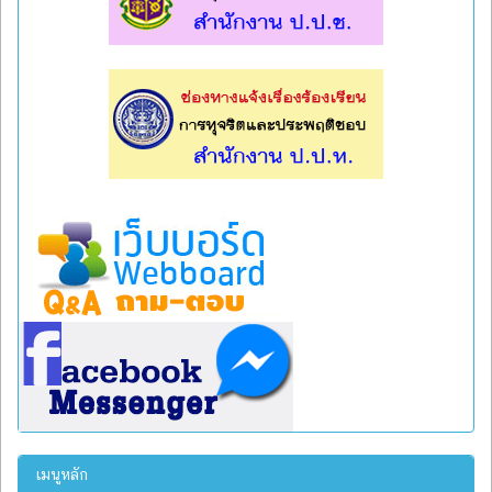
l
l
เมนูหลัก