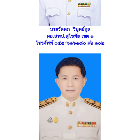
นายวัลลภ วิบูลย์กูล
ผอ.สพป.สุโขทัย เขต ๑
โทรศัพท์ ๐๕๕-๖๑๖๑๘๐ ต่อ ๑๐๒