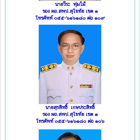
นายวีระ พุ่มไม้
รอง ผอ.สพป.สุโขทัย เขต ๑
โทรศัพท์ ๐๕๕-๖๑๖๑๘๐ ต่อ ๑๐๙
นายสุรสิทธิ์ เกษประสิทธิ์
รอง ผอ.สพป.สุโขทัย เขต ๑
โทรศัพท์ ๐๕๕-๖๑๖๑๘๐ ต่อ ๑๐๖