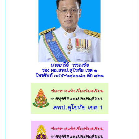
นายอารีย์ วรรณชัย
รอง ผอ.สพป.สุโขทัย เขต ๑
โทรศัพท์ ๐๕๕-๖๑๖๑๘๐ ต่อ ๑๒๑
l
l
l
l