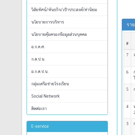
วิสัยทัศน์/พันธกิจ/เป้าประสงค์/ค่านิยม
นโยบายการบริหาร
นโยบายคุ้มครองข้อมูลส่วนบุคคล
อ.ก.ค.ศ.
ก.ต.ป.น.
อ.ก.ต.ป.น.
กลุ่มเครือข่ายโรงเรียน
Social Network
ติดต่อเรา
E-service