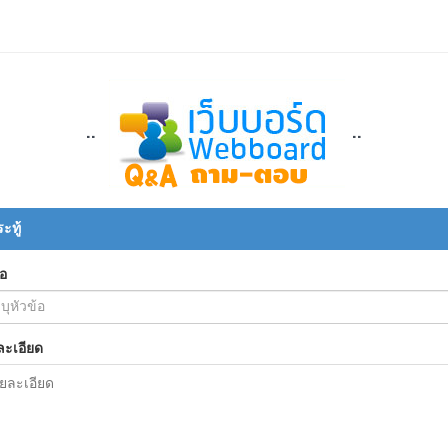
..
..