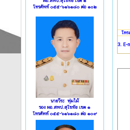
ผอ.สพป.สุโขทัย เขต ๑
โทรศัพท์ ๐๕๕-๖๑๖๑๘๐ ต่อ ๑๐๒
โทร
3. E-m
นายวีระ พุ่มไม้
รอง ผอ.สพป.สุโขทัย เขต ๑
โทรศัพท์ ๐๕๕-๖๑๖๑๘๐ ต่อ ๑๐๙