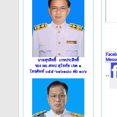
Faceb
Mess
นายสุรสิทธิ์ เกษประสิทธิ์
รอง ผอ.สพป.สุโขทัย เขต ๑
โทรศัพท์ ๐๕๕-๖๑๖๑๘๐ ต่อ ๑๐๖
>>