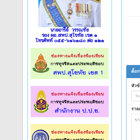
นายอารีย์ วรรณชัย
รอง ผอ.สพป.สุโขทัย เขต ๑
โทรศัพท์ ๐๕๕-๖๑๖๑๘๐ ต่อ ๑๒๑
l
l
l
l
l
l