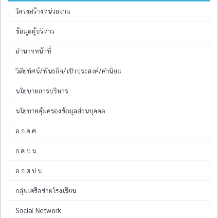
โครงสร้างหน่วยงาน
ข้อมูลผู้บริหาร
อำนาจหน้าที่
วิสัยทัศน์/พันธกิจ/เป้าประสงค์/ค่านิยม
นโยบายการบริหาร
นโยบายคุ้มครองข้อมูลส่วนบุคคล
อ.ก.ค.ศ.
ก.ต.ป.น.
อ.ก.ต.ป.น.
กลุ่มเครือข่ายโรงเรียน
Social Network