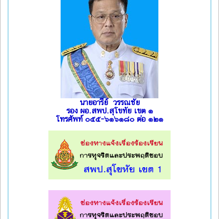
นายอารีย์ วรรณชัย
รอง ผอ.สพป.สุโขทัย เขต ๑
โทรศัพท์ ๐๕๕-๖๑๖๑๘๐ ต่อ ๑๒๑
l
l
l
l