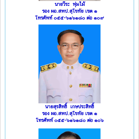
นายวีระ พุ่มไม้
รอง ผอ.สพป.สุโขทัย เขต ๑
โทรศัพท์ ๐๕๕-๖๑๖๑๘๐ ต่อ ๑๐๙
นายสุรสิทธิ์ เกษประสิทธิ์
รอง ผอ.สพป.สุโขทัย เขต ๑
โทรศัพท์ ๐๕๕-๖๑๖๑๘๐ ต่อ ๑๐๖