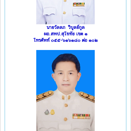
นายวัลลภ วิบูลย์กูล
ผอ.สพป.สุโขทัย เขต ๑
โทรศัพท์ ๐๕๕-๖๑๖๑๘๐ ต่อ ๑๐๒