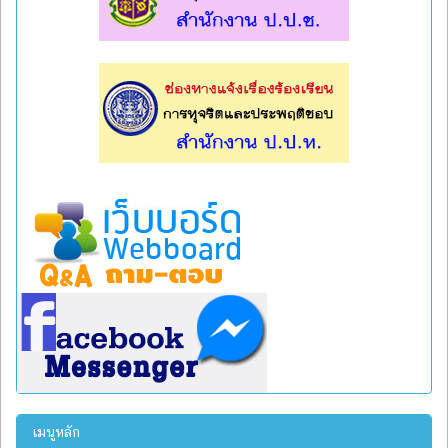
l
l
เมนูหลัก