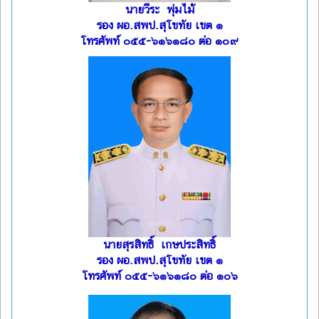
นายวีระ พุ่มไม้
รอง ผอ.สพป.สุโขทัย เขต ๑
โทรศัพท์ ๐๕๕-๖๑๖๑๘๐ ต่อ ๑๐๙
นายสุรสิทธิ์ เกษประสิทธิ์
รอง ผอ.สพป.สุโขทัย เขต ๑
โทรศัพท์ ๐๕๕-๖๑๖๑๘๐ ต่อ ๑๐๖