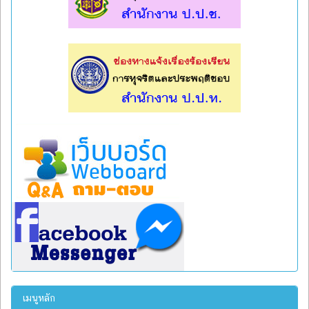
l
l
เมนูหลัก