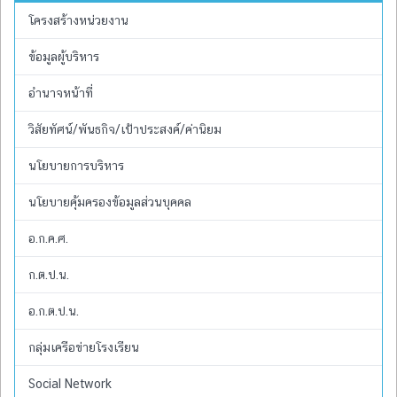
โครงสร้างหน่วยงาน
ข้อมูลผู้บริหาร
อำนาจหน้าที่
วิสัยทัศน์/พันธกิจ/เป้าประสงค์/ค่านิยม
นโยบายการบริหาร
นโยบายคุ้มครองข้อมูลส่วนบุคคล
อ.ก.ค.ศ.
ก.ต.ป.น.
อ.ก.ต.ป.น.
กลุ่มเครือข่ายโรงเรียน
Social Network