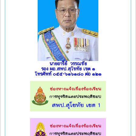
นายอารีย์ วรรณชัย
รอง ผอ.สพป.สุโขทัย เขต ๑
โทรศัพท์ ๐๕๕-๖๑๖๑๘๐ ต่อ ๑๒๑
l
l
l
l