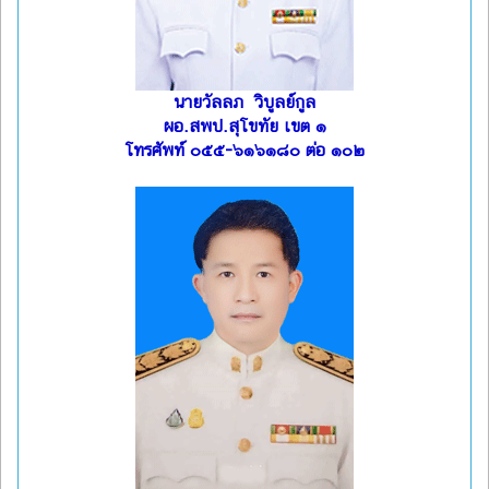
นายวัลลภ วิบูลย์กูล
ผอ.สพป.สุโขทัย เขต ๑
โทรศัพท์ ๐๕๕-๖๑๖๑๘๐ ต่อ ๑๐๒