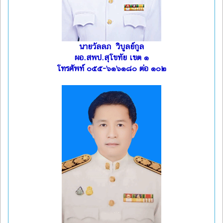
นายวัลลภ วิบูลย์กูล
ผอ.สพป.สุโขทัย เขต ๑
โทรศัพท์ ๐๕๕-๖๑๖๑๘๐ ต่อ ๑๐๒