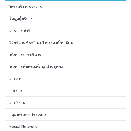
โครงสร้างหน่วยงาน
ข้อมูลผู้บริหาร
อำนาจหน้าที่
วิสัยทัศน์/พันธกิจ/เป้าประสงค์/ค่านิยม
นโยบายการบริหาร
นโยบายคุ้มครองข้อมูลส่วนบุคคล
อ.ก.ค.ศ.
ก.ต.ป.น.
อ.ก.ต.ป.น.
กลุ่มเครือข่ายโรงเรียน
Social Network