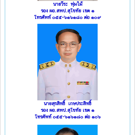
นายวีระ พุ่มไม้
รอง ผอ.สพป.สุโขทัย เขต ๑
โทรศัพท์ ๐๕๕-๖๑๖๑๘๐ ต่อ ๑๐๙
นายสุรสิทธิ์ เกษประสิทธิ์
รอง ผอ.สพป.สุโขทัย เขต ๑
โทรศัพท์ ๐๕๕-๖๑๖๑๘๐ ต่อ ๑๐๖