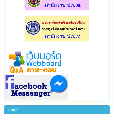
l
l
เมนูหลัก