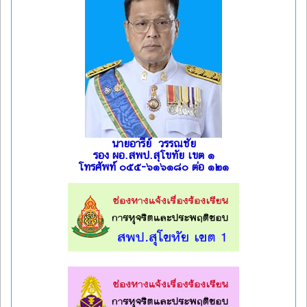
นายอารีย์ วรรณชัย
รอง ผอ.สพป.สุโขทัย เขต ๑
โทรศัพท์ ๐๕๕-๖๑๖๑๘๐ ต่อ ๑๒๑
l
l
l
l