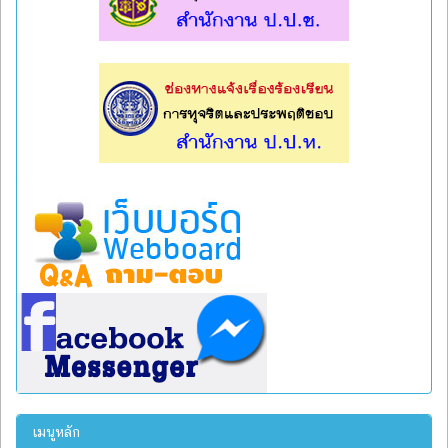
l
l
เมนูหลัก