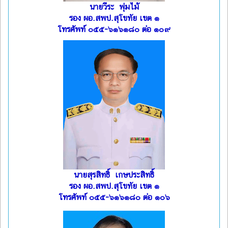
นายวีระ พุ่มไม้
รอง ผอ.สพป.สุโขทัย เขต ๑
โทรศัพท์ ๐๕๕-๖๑๖๑๘๐ ต่อ ๑๐๙
นายสุรสิทธิ์ เกษประสิทธิ์
รอง ผอ.สพป.สุโขทัย เขต ๑
โทรศัพท์ ๐๕๕-๖๑๖๑๘๐ ต่อ ๑๐๖