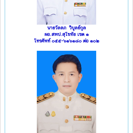
นายวัลลภ วิบูลย์กูล
ผอ.สพป.สุโขทัย เขต ๑
โทรศัพท์ ๐๕๕-๖๑๖๑๘๐ ต่อ ๑๐๒