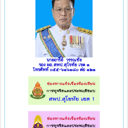
นายอารีย์ วรรณชัย
รอง ผอ.สพป.สุโขทัย เขต ๑
โทรศัพท์ ๐๕๕-๖๑๖๑๘๐ ต่อ ๑๒๑
l
l
l
l