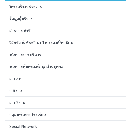
โครงสร้างหน่วยงาน
ข้อมูลผู้บริหาร
อำนาจหน้าที่
วิสัยทัศน์/พันธกิจ/เป้าประสงค์/ค่านิยม
นโยบายการบริหาร
นโยบายคุ้มครองข้อมูลส่วนบุคคล
อ.ก.ค.ศ.
ก.ต.ป.น.
อ.ก.ต.ป.น.
กลุ่มเครือข่ายโรงเรียน
Social Network