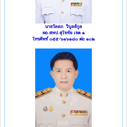
นายวัลลภ วิบูลย์กูล
ผอ.สพป.สุโขทัย เขต ๑
โทรศัพท์ ๐๕๕-๖๑๖๑๘๐ ต่อ ๑๐๒