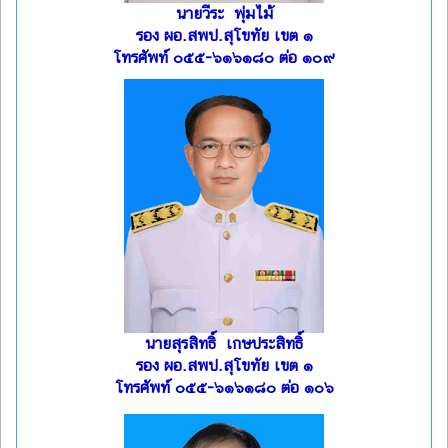
นายวีระ พุ่มไม้
รอง ผอ.สพป.สุโขทัย เขต ๑
โทรศัพท์ ๐๕๕-๖๑๖๑๘๐ ต่อ ๑๐๙
นายสุรสิทธิ์ เกษประสิทธิ์
รอง ผอ.สพป.สุโขทัย เขต ๑
โทรศัพท์ ๐๕๕-๖๑๖๑๘๐ ต่อ ๑๐๖