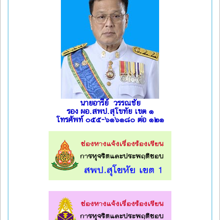
นายอารีย์ วรรณชัย
รอง ผอ.สพป.สุโขทัย เขต ๑
โทรศัพท์ ๐๕๕-๖๑๖๑๘๐ ต่อ ๑๒๑
l
l
l
l