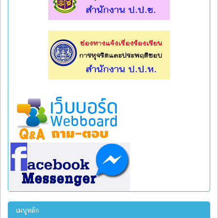
l
l
เมนูหลัก