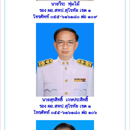
นายวีระ พุ่มไม้
รอง ผอ.สพป.สุโขทัย เขต ๑
โทรศัพท์ ๐๕๕-๖๑๖๑๘๐ ต่อ ๑๐๙
นายสุรสิทธิ์ เกษประสิทธิ์
รอง ผอ.สพป.สุโขทัย เขต ๑
โทรศัพท์ ๐๕๕-๖๑๖๑๘๐ ต่อ ๑๐๖