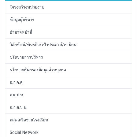
โครงสร้างหน่วยงาน
ข้อมูลผู้บริหาร
อำนาจหน้าที่
วิสัยทัศน์/พันธกิจ/เป้าประสงค์/ค่านิยม
นโยบายการบริหาร
นโยบายคุ้มครองข้อมูลส่วนบุคคล
อ.ก.ค.ศ.
ก.ต.ป.น.
อ.ก.ต.ป.น.
กลุ่มเครือข่ายโรงเรียน
Social Network