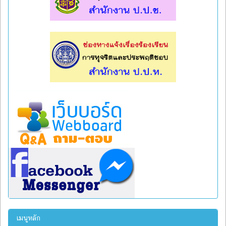
l
l
เมนูหลัก