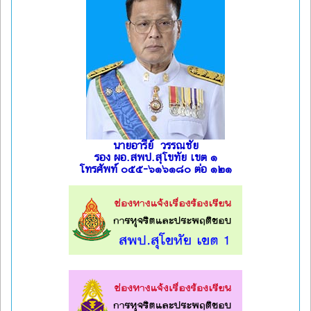
นายอารีย์ วรรณชัย
รอง ผอ.สพป.สุโขทัย เขต ๑
โทรศัพท์ ๐๕๕-๖๑๖๑๘๐ ต่อ ๑๒๑
l
l
l
l