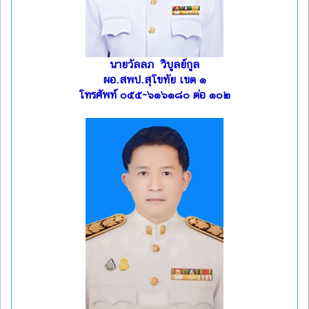
นายวัลลภ วิบูลย์กูล
ผอ.สพป.สุโขทัย เขต ๑
โทรศัพท์ ๐๕๕-๖๑๖๑๘๐ ต่อ ๑๐๒