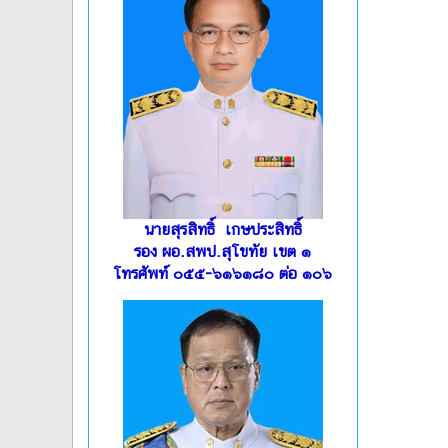
นายสุรสิทธิ์ เกษประสิทธิ์
รอง ผอ.สพป.สุโขทัย เขต ๑
โทรศัพท์ ๐๕๕-๖๑๖๑๘๐ ต่อ ๑๐๖