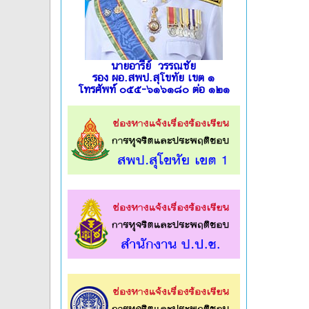
นายอารีย์ วรรณชัย
รอง ผอ.สพป.สุโขทัย เขต ๑
โทรศัพท์ ๐๕๕-๖๑๖๑๘๐ ต่อ ๑๒๑
l
l
l
l
l
l