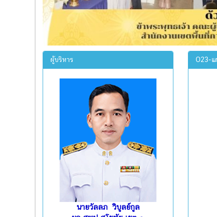
ผู้บริหาร
O23-แผ
นายวัลลภ วิบูลย์กูล