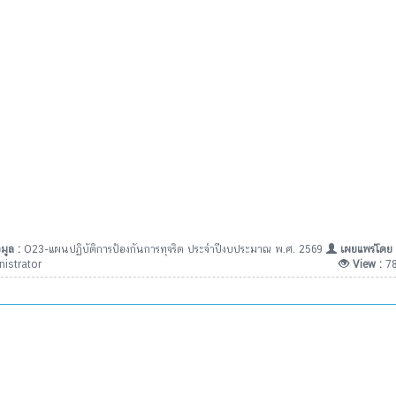
มูล :
O23-แผนปฏิบัติการป้องกันการทุจริต ประจำปีงบประมาณ พ.ศ. 2569
เผยแพร่โดย 
istrator
View :
7