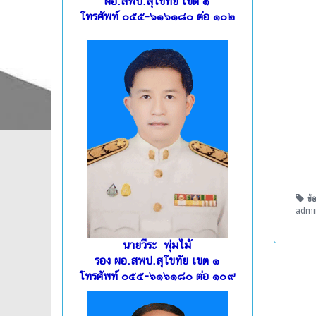
ผอ.สพป.สุโขทัย เขต ๑
โทรศัพท์ ๐๕๕-๖๑๖๑๘๐ ต่อ ๑๐๒
ข้อ
admin
นายวีระ พุ่มไม้
รอง ผอ.สพป.สุโขทัย เขต ๑
โทรศัพท์ ๐๕๕-๖๑๖๑๘๐ ต่อ ๑๐๙