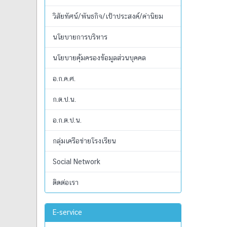
วิสัยทัศน์/พันธกิจ/เป้าประสงค์/ค่านิยม
นโยบายการบริหาร
นโยบายคุ้มครองข้อมูลส่วนบุคคล
อ.ก.ค.ศ.
ก.ต.ป.น.
อ.ก.ต.ป.น.
กลุ่มเครือข่ายโรงเรียน
Social Network
ติดต่อเรา
E-service