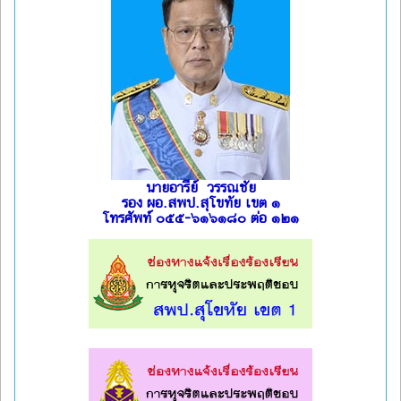
นายอารีย์ วรรณชัย
รอง ผอ.สพป.สุโขทัย เขต ๑
โทรศัพท์ ๐๕๕-๖๑๖๑๘๐ ต่อ ๑๒๑
l
l
l
l