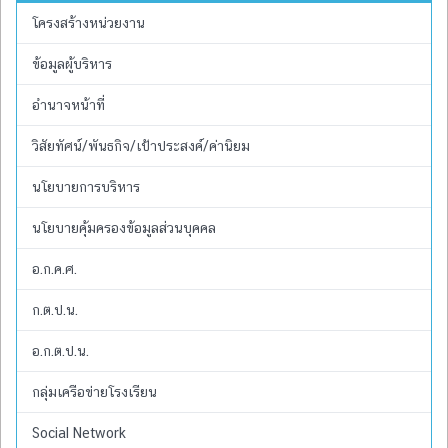
โครงสร้างหน่วยงาน
ข้อมูลผู้บริหาร
อำนาจหน้าที่
วิสัยทัศน์/พันธกิจ/เป้าประสงค์/ค่านิยม
นโยบายการบริหาร
นโยบายคุ้มครองข้อมูลส่วนบุคคล
อ.ก.ค.ศ.
ก.ต.ป.น.
อ.ก.ต.ป.น.
กลุ่มเครือข่ายโรงเรียน
Social Network