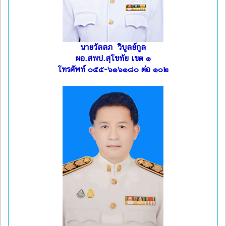
นายวัลลภ วิบูลย์กูล
ผอ.สพป.สุโขทัย เขต ๑
โทรศัพท์ ๐๕๕-๖๑๖๑๘๐ ต่อ ๑๐๒