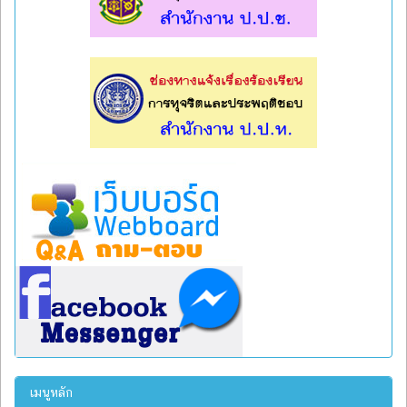
l
l
เมนูหลัก