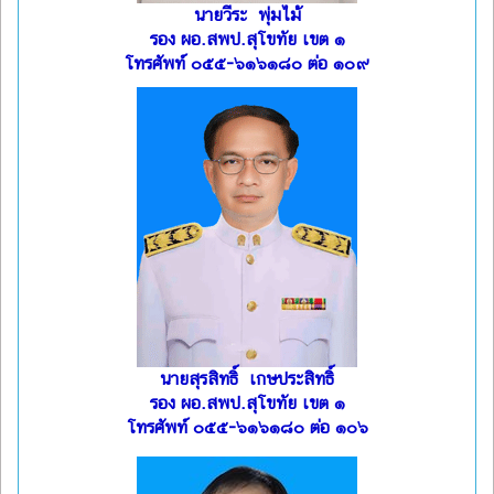
นายวีระ พุ่มไม้
รอง ผอ.สพป.สุโขทัย เขต ๑
โทรศัพท์ ๐๕๕-๖๑๖๑๘๐ ต่อ ๑๐๙
นายสุรสิทธิ์ เกษประสิทธิ์
รอง ผอ.สพป.สุโขทัย เขต ๑
โทรศัพท์ ๐๕๕-๖๑๖๑๘๐ ต่อ ๑๐๖