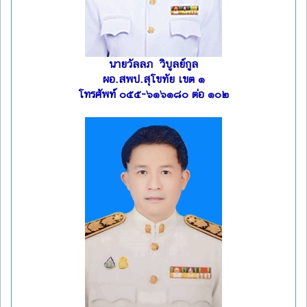
นายวัลลภ วิบูลย์กูล
ผอ.สพป.สุโขทัย เขต ๑
โทรศัพท์ ๐๕๕-๖๑๖๑๘๐ ต่อ ๑๐๒