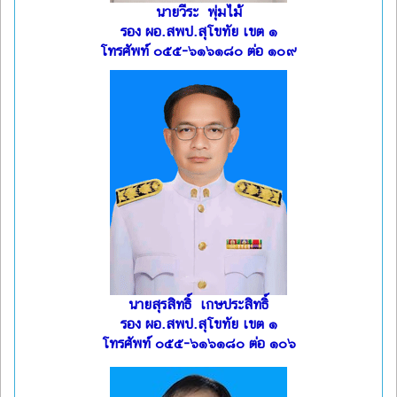
นายวีระ พุ่มไม้
รอง ผอ.สพป.สุโขทัย เขต ๑
โทรศัพท์ ๐๕๕-๖๑๖๑๘๐ ต่อ ๑๐๙
นายสุรสิทธิ์ เกษประสิทธิ์
รอง ผอ.สพป.สุโขทัย เขต ๑
โทรศัพท์ ๐๕๕-๖๑๖๑๘๐ ต่อ ๑๐๖