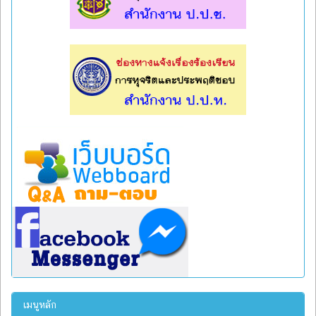
l
l
เมนูหลัก