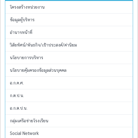
โครงสร้างหน่วยงาน
ข้อมูลผู้บริหาร
อำนาจหน้าที่
วิสัยทัศน์/พันธกิจ/เป้าประสงค์/ค่านิยม
นโยบายการบริหาร
นโยบายคุ้มครองข้อมูลส่วนบุคคล
อ.ก.ค.ศ.
ก.ต.ป.น.
อ.ก.ต.ป.น.
กลุ่มเครือข่ายโรงเรียน
Social Network