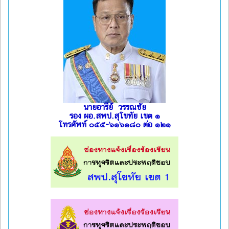
นายอารีย์ วรรณชัย
รอง ผอ.สพป.สุโขทัย เขต ๑
โทรศัพท์ ๐๕๕-๖๑๖๑๘๐ ต่อ ๑๒๑
l
l
l
l