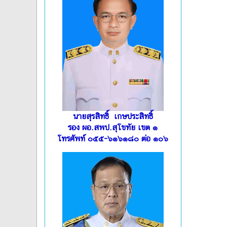
นายสุรสิทธิ์ เกษประสิทธิ์
รอง ผอ.สพป.สุโขทัย เขต ๑
โทรศัพท์ ๐๕๕-๖๑๖๑๘๐ ต่อ ๑๐๖