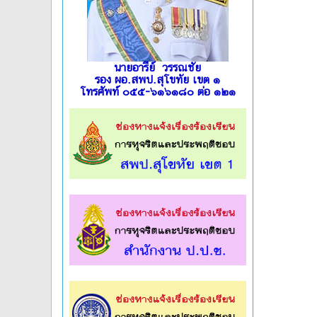
นายอารีย์ วรรณชัย
รอง ผอ.สพป.สุโขทัย เขต ๑
โทรศัพท์ ๐๕๕-๖๑๖๑๘๐ ต่อ ๑๒๑
l
l
l
l
l
l