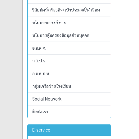
วิสัยทัศน์/พันธกิจ/เป้าประสงค์/ค่านิยม
นโยบายการบริหาร
นโยบายคุ้มครองข้อมูลส่วนบุคคล
อ.ก.ค.ศ.
ก.ต.ป.น.
อ.ก.ต.ป.น.
กลุ่มเครือข่ายโรงเรียน
Social Network
ติดต่อเรา
E-service