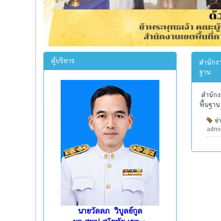
ผู้บริหาร
สำนักง
ฐาน
สำนักง
พื้นฐาน
ข่า
admin
นายวัลลภ วิบูลย์กูล