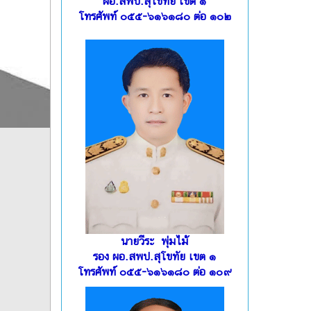
ผอ.สพป.สุโขทัย เขต ๑
โทรศัพท์ ๐๕๕-๖๑๖๑๘๐ ต่อ ๑๐๒
นายวีระ พุ่มไม้
รอง ผอ.สพป.สุโขทัย เขต ๑
โทรศัพท์ ๐๕๕-๖๑๖๑๘๐ ต่อ ๑๐๙