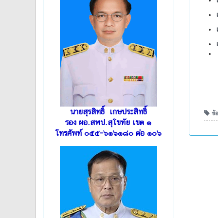
นายสุรสิทธิ์ เกษประสิทธิ์
ข้อ
รอง ผอ.สพป.สุโขทัย เขต ๑
โทรศัพท์ ๐๕๕-๖๑๖๑๘๐ ต่อ ๑๐๖