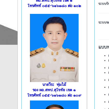
ผอ.สพป.สุโขทัย เขต ๑
ร
ะบบรั
โทรศัพท์ ๐๕๕-๖๑๖๑๘๐ ต่อ ๑๐๒
ระบบข
แบบฟ
นายวีระ พุ่มไม้
รอง ผอ.สพป.สุโขทัย เขต ๑
โทรศัพท์ ๐๕๕-๖๑๖๑๘๐ ต่อ ๑๐๙