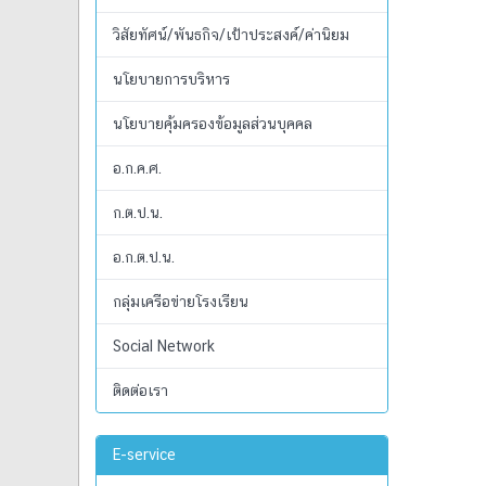
วิสัยทัศน์/พันธกิจ/เป้าประสงค์/ค่านิยม
นโยบายการบริหาร
นโยบายคุ้มครองข้อมูลส่วนบุคคล
อ.ก.ค.ศ.
ก.ต.ป.น.
อ.ก.ต.ป.น.
กลุ่มเครือข่ายโรงเรียน
Social Network
ติดต่อเรา
E-service