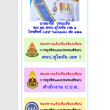
นายอารีย์ วรรณชัย
รอง ผอ.สพป.สุโขทัย เขต ๑
โทรศัพท์ ๐๕๕-๖๑๖๑๘๐ ต่อ ๑๒๑
l
l
l
l
l
l