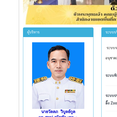
ผู้บริหาร
ระบบบร
ระบบจอ
อนุซาต/
ระบบพิ
ระบบป
ลิ้ง Zo
นายวัลลภ วิบูลย์กูล