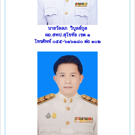
นายวัลลภ วิบูลย์กูล
ผอ.สพป.สุโขทัย เขต ๑
โทรศัพท์ ๐๕๕-๖๑๖๑๘๐ ต่อ ๑๐๒