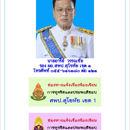
นายอารีย์ วรรณชัย
รอง ผอ.สพป.สุโขทัย เขต ๑
โทรศัพท์ ๐๕๕-๖๑๖๑๘๐ ต่อ ๑๒๑
l
l
l
l