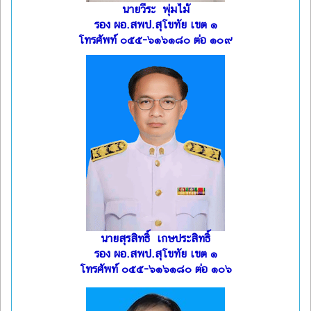
นายวีระ พุ่มไม้
รอง ผอ.สพป.สุโขทัย เขต ๑
โทรศัพท์ ๐๕๕-๖๑๖๑๘๐ ต่อ ๑๐๙
นายสุรสิทธิ์ เกษประสิทธิ์
รอง ผอ.สพป.สุโขทัย เขต ๑
โทรศัพท์ ๐๕๕-๖๑๖๑๘๐ ต่อ ๑๐๖