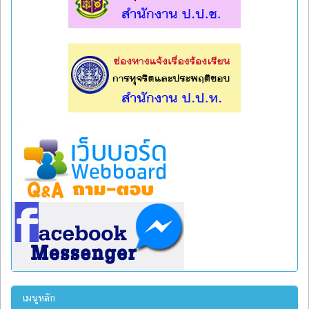
l
l
เมนูหลัก