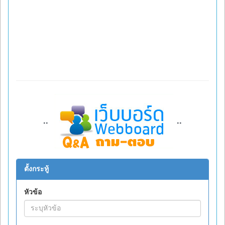
..
..