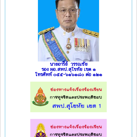
นายอารีย์ วรรณชัย
รอง ผอ.สพป.สุโขทัย เขต ๑
โทรศัพท์ ๐๕๕-๖๑๖๑๘๐ ต่อ ๑๒๑
l
l
l
l