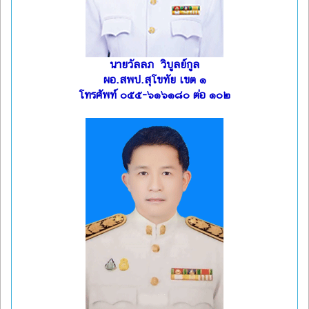
นายวัลลภ วิบูลย์กูล
ผอ.สพป.สุโขทัย เขต ๑
โทรศัพท์ ๐๕๕-๖๑๖๑๘๐ ต่อ ๑๐๒