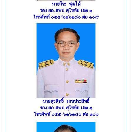
นายวีระ พุ่มไม้
รอง ผอ.สพป.สุโขทัย เขต ๑
โทรศัพท์ ๐๕๕-๖๑๖๑๘๐ ต่อ ๑๐๙
นายสุรสิทธิ์ เกษประสิทธิ์
รอง ผอ.สพป.สุโขทัย เขต ๑
โทรศัพท์ ๐๕๕-๖๑๖๑๘๐ ต่อ ๑๐๖