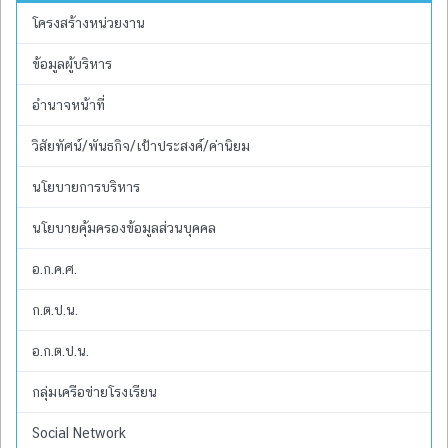
โครงสร้างหน่วยงาน
ข้อมูลผู้บริหาร
อำนาจหน้าที่
วิสัยทัศน์/พันธกิจ/เป้าประสงค์/ค่านิยม
นโยบายการบริหาร
นโยบายคุ้มครองข้อมูลส่วนบุคคล
อ.ก.ค.ศ.
ก.ต.ป.น.
อ.ก.ต.ป.น.
กลุ่มเครือข่ายโรงเรียน
Social Network