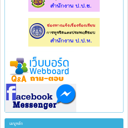
l
l
เมนูหลัก