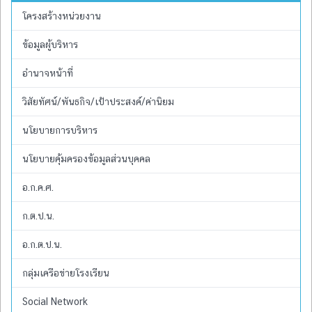
โครงสร้างหน่วยงาน
ข้อมูลผู้บริหาร
อำนาจหน้าที่
วิสัยทัศน์/พันธกิจ/เป้าประสงค์/ค่านิยม
นโยบายการบริหาร
นโยบายคุ้มครองข้อมูลส่วนบุคคล
อ.ก.ค.ศ.
ก.ต.ป.น.
อ.ก.ต.ป.น.
กลุ่มเครือข่ายโรงเรียน
Social Network