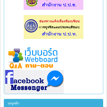
l
l
เมนูหลัก