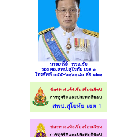
นายอารีย์ วรรณชัย
รอง ผอ.สพป.สุโขทัย เขต ๑
โทรศัพท์ ๐๕๕-๖๑๖๑๘๐ ต่อ ๑๒๑
l
l
l
l