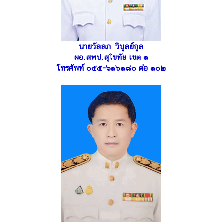
นายวัลลภ วิบูลย์กูล
ผอ.สพป.สุโขทัย เขต ๑
โทรศัพท์ ๐๕๕-๖๑๖๑๘๐ ต่อ ๑๐๒