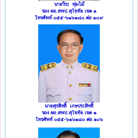
นายวีระ พุ่มไม้
รอง ผอ.สพป.สุโขทัย เขต ๑
โทรศัพท์ ๐๕๕-๖๑๖๑๘๐ ต่อ ๑๐๙
นายสุรสิทธิ์ เกษประสิทธิ์
รอง ผอ.สพป.สุโขทัย เขต ๑
โทรศัพท์ ๐๕๕-๖๑๖๑๘๐ ต่อ ๑๐๖