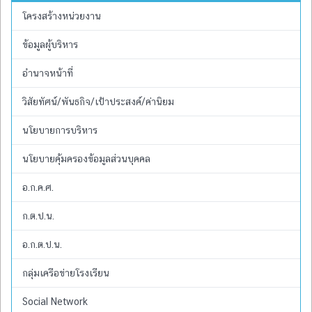
โครงสร้างหน่วยงาน
ข้อมูลผู้บริหาร
อำนาจหน้าที่
วิสัยทัศน์/พันธกิจ/เป้าประสงค์/ค่านิยม
นโยบายการบริหาร
นโยบายคุ้มครองข้อมูลส่วนบุคคล
อ.ก.ค.ศ.
ก.ต.ป.น.
อ.ก.ต.ป.น.
กลุ่มเครือข่ายโรงเรียน
Social Network