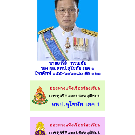
นายอารีย์ วรรณชัย
รอง ผอ.สพป.สุโขทัย เขต ๑
โทรศัพท์ ๐๕๕-๖๑๖๑๘๐ ต่อ ๑๒๑
l
l
l
l