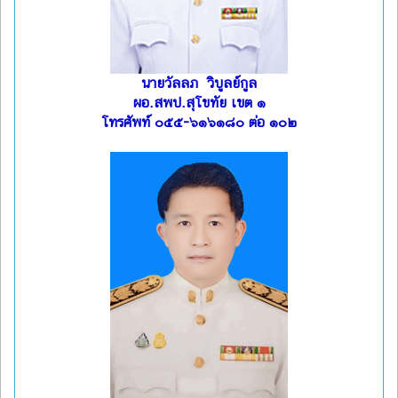
นายวัลลภ วิบูลย์กูล
ผอ.สพป.สุโขทัย เขต ๑
โทรศัพท์ ๐๕๕-๖๑๖๑๘๐ ต่อ ๑๐๒