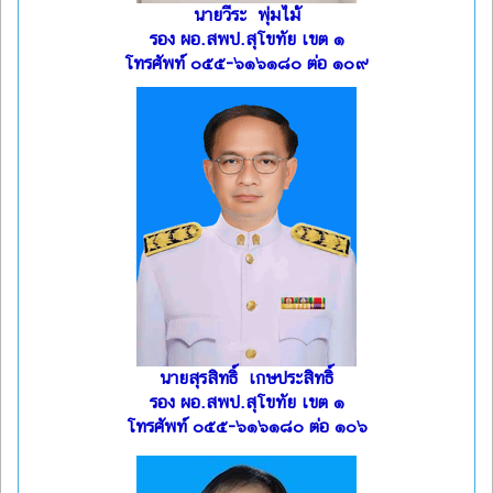
นายวีระ พุ่มไม้
รอง ผอ.สพป.สุโขทัย เขต ๑
โทรศัพท์ ๐๕๕-๖๑๖๑๘๐ ต่อ ๑๐๙
นายสุรสิทธิ์ เกษประสิทธิ์
รอง ผอ.สพป.สุโขทัย เขต ๑
โทรศัพท์ ๐๕๕-๖๑๖๑๘๐ ต่อ ๑๐๖