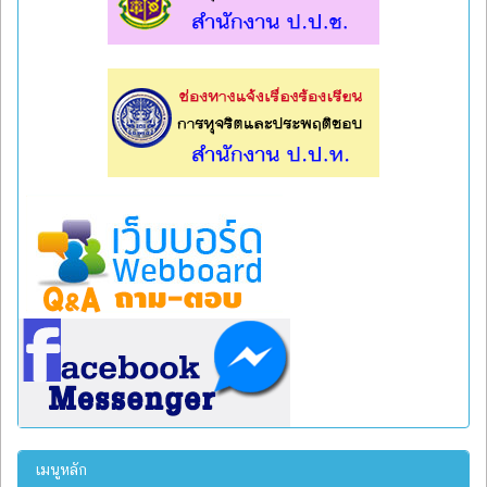
l
l
เมนูหลัก