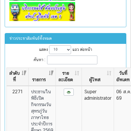
ข่าวประชาสัมพันธ์ทั้งหมด
แสดง
แถว ต่อหน้า
ค้นหา :
ลำดับ
ราย
วันที่
ที่
รายการ
ละเอียด
ผู้โพส
อัพเดท
2271
ประธานใน
Super
06 ส.ค
พิธีเปิด
administrator
69
กิจกรรมวัน
สุทรภู่วัน
ภาษาไทย
ประจำปีการ
ศึกษา 2569